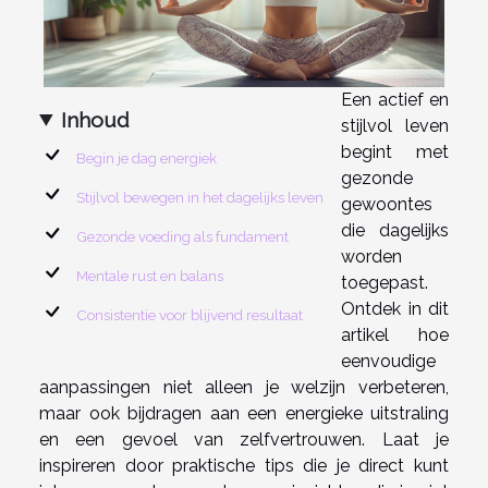
Een actief en
Inhoud
stijlvol leven
begint met
Begin je dag energiek
gezonde
Stijlvol bewegen in het dagelijks leven
gewoontes
die dagelijks
Gezonde voeding als fundament
worden
Mentale rust en balans
toegepast.
Ontdek in dit
Consistentie voor blijvend resultaat
artikel hoe
eenvoudige
aanpassingen niet alleen je welzijn verbeteren,
maar ook bijdragen aan een energieke uitstraling
en een gevoel van zelfvertrouwen. Laat je
inspireren door praktische tips die je direct kunt