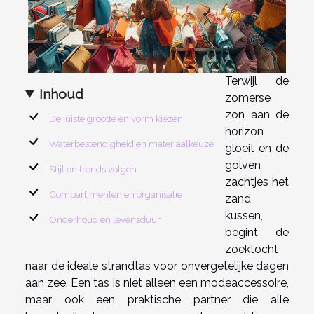
Terwijl de
Inhoud
zomerse
zon aan de
De juiste grootte en vorm kiezen
horizon
Waterbestendigheid en materiaalkeuze
gloeit en de
golven
Stijl en trends volgen
zachtjes het
Compartimenten en organisatie
zand
kussen,
Onderhoud en levensduur
begint de
zoektocht
naar de ideale strandtas voor onvergetelijke dagen
aan zee. Een tas is niet alleen een modeaccessoire,
maar ook een praktische partner die alle