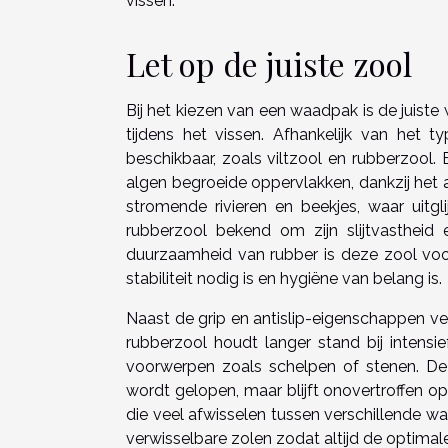
vissen.
Let op de juiste zool
Bij het kiezen van een waadpak is de juist
tijdens het vissen. Afhankelijk van het t
beschikbaar, zoals viltzool en rubberzool. 
algen begroeide oppervlakken, dankzij het a
stromende rivieren en beekjes, waar uitgli
rubberzool bekend om zijn slijtvastheid
duurzaamheid van rubber is deze zool voo
stabiliteit nodig is en hygiëne van belang is.
Naast de grip en antislip-eigenschappen ver
rubberzool houdt langer stand bij intens
voorwerpen zoals schelpen of stenen. De vi
wordt gelopen, maar blijft onovertroffen o
die veel afwisselen tussen verschillende 
verwisselbare zolen zodat altijd de optima