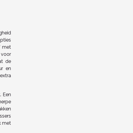
gheid
pties
f met
 voor
at de
ur en
extra
k. Een
herpe
akken
ssers
k met