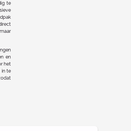
ig te
sieve
adpak
irect
 maar
angen
en en
r het
in te
zodat