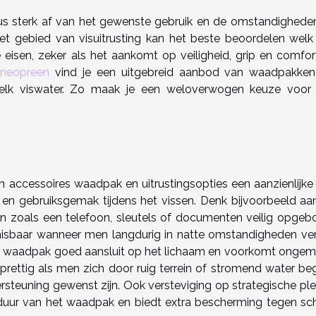
dus sterk af van het gewenste gebruik en de omstandighede
 het gebied van visuitrusting kan het beste beoordelen welk
eisen, zeker als het aankomt op veiligheid, grip en comfor
neopreen
vind je een uitgebreid aanbod van waadpakke
n elk viswater. Zo maak je een weloverwogen keuze voor
n accessoires waadpak en uitrustingsopties een aanzienlijke r
d en gebruiksgemak tijdens het vissen. Denk bijvoorbeeld aa
en zoals een telefoon, sleutels of documenten veilig opgeb
sbaar wanneer men langdurig in natte omstandigheden verbl
et waadpak goed aansluit op het lichaam en voorkomt ongem
 prettig als men zich door ruig terrein of stromend water beg
rsteuning gewenst zijn. Ook versteviging op strategische ple
nsduur van het waadpak en biedt extra bescherming tegen sc