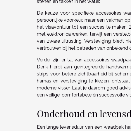
stenen en takken in het water.
De keuze voor specifieke accessoires waa
persoonlijke voorkeur, maar een vakman op
het visavontuur tot een succes te maken. Z
met elektronica werken, terwijl een verstel
van zware uitrusting. Versteviging biedt n
vertrouwen bij het betreden van onbekend of
Verder zijn er tal van accessoires waadpak 
Denk hierbij aan geïntegreerde handwarmer
strips voor betere zichtbaarheid bij schem
harnas en versteviging te kiezen, ontst
moderne visser. Laat je daarom goed advise
een veilige, comfortabele én succesvolle vis
Onderhoud en levens
Een lange levensduur van een waadpak han