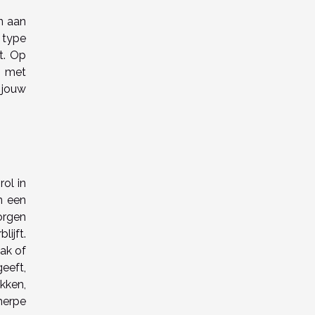
n aan
 type
t. Op
n met
 jouw
ol in
n een
orgen
ijft.
ak of
eeft,
kken,
herpe