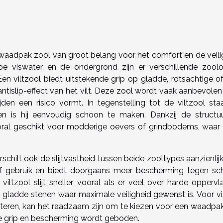
e waadpak zool van groot belang voor het comfort en de veili
ype viswater en de ondergrond zijn er verschillende zoolo
Een viltzool biedt uitstekende grip op gladde, rotsachtige o
ntislip-effect van het vilt. Deze zool wordt vaak aanbevolen
jden een risico vormt. In tegenstelling tot de viltzool sta
 en is hij eenvoudig schoon te maken. Dankzij de structu
ral geschikt voor modderige oevers of grindbodems, waar 
schilt ook de slijtvastheid tussen beide zooltypes aanzienlij
ief gebruik en biedt doorgaans meer bescherming tegen sc
ltzool slijt sneller, vooral als er veel over harde oppervl
p gladde stenen waar maximale veiligheid gewenst is. Voor vi
wateren, kan het raadzaam zijn om te kiezen voor een waadpa
le grip en bescherming wordt geboden.