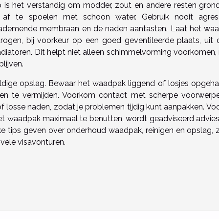
ip is het verstandig om modder, zout en andere resten grond
 af te spoelen met schoon water. Gebruik nooit agres
t ademende membraan en de naden aantasten. Laat het wa
 drogen, bij voorkeur op een goed geventileerde plaats, uit d
adiatoren. Dit helpt niet alleen schimmelvorming voorkomen,
lijven.
ldige opslag. Bewaar het waadpak liggend of losjes opgeh
n te vermijden. Voorkom contact met scherpe voorwerp
of losse naden, zodat je problemen tijdig kunt aanpakken. Voo
et waadpak maximaal te benutten, wordt geadviseerd advies 
ieke tips geven over onderhoud waadpak, reinigen en opslag, 
 vele visavonturen.