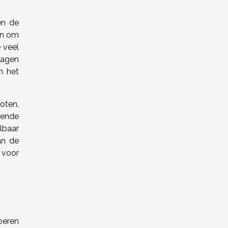
en de
jn om
 veel
dragen
n het
roten.
rende
lbaar
an de
 voor
oeren