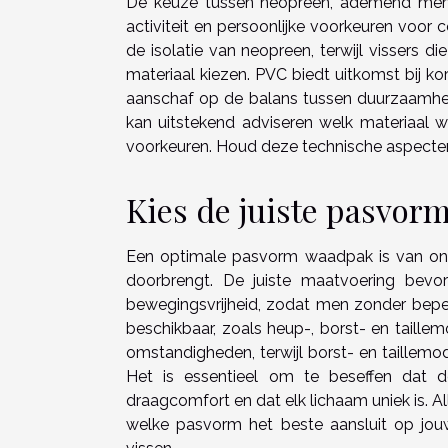
De keuze tussen neopreen, ademend memb
activiteit en persoonlijke voorkeuren voor 
de isolatie van neopreen, terwijl vissers 
materiaal kiezen. PVC biedt uitkomst bij kort
aanschaf op de balans tussen duurzaamheid,
kan uitstekend adviseren welk materiaal 
voorkeuren. Houd deze technische aspecten
Kies de juiste pasvor
Een optimale pasvorm waadpak is van onsc
doorbrengt. De juiste maatvoering bevo
bewegingsvrijheid, zodat men zonder beperk
beschikbaar, zoals heup-, borst- en taille
omstandigheden, terwijl borst- en taillemod
Het is essentieel om te beseffen dat 
draagcomfort en dat elk lichaam uniek is. A
welke pasvorm het beste aansluit op jou