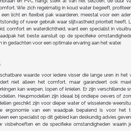
raan en PVC hangt sterk af van het seizoen, de duur v
comfort. Wie zich regelmatig in koud water begeeft, profiteer
die een licht en flexibel pak waarderen, meestal voor een ad
stondig of ruwer gebruik waar slijtvastheid prioriteit heeft. L
 comfort en waterdichtheid, want een specialist in visuitru
waadpak het beste aansluit op de specifieke omstandighed
 in gedachten voor een optimale ervaring aan het water.
m
hatbare waarde voor iedere visser die lange uren in het 
rdert niet alleen het comfort, maar garandeert ook max
ingen kan werpen, lopen of knielen. Er zijn verschillende sn
modellen. Heupmodellen zijn ideaal bij ondiepe oevers of zo
ellen geschikt zijn voor dieper water of wisselende weersitua
de ergonomie van een waadpak bepalend is voor het t
lleen een specialist op dit gebied kan deskundig advies geven
w visbehoeften en de specifieke omstandigheden waarin je