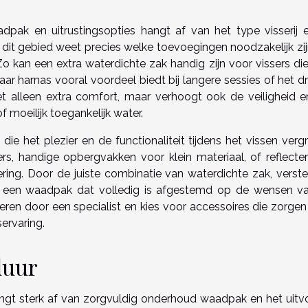
dpak en uitrustingsopties hangt af van het type visserij 
 dit gebied weet precies welke toevoegingen noodzakelijk zi
o kan een extra waterdichte zak handig zijn voor vissers die
baar harnas vooral voordeel biedt bij langere sessies of het 
iet alleen extra comfort, maar verhoogt ook de veiligheid e
 moeilijk toegankelijk water.
die het plezier en de functionaliteit tijdens het vissen verg
s, handige opbergvakken voor klein materiaal, of reflecte
ering. Door de juiste combinatie van waterdichte zak, verste
aat een waadpak dat volledig is afgestemd op de wensen v
ren door een specialist en kies voor accessoires die zorgen
ervaring.
duur
gt sterk af van zorgvuldig onderhoud waadpak en het uitv