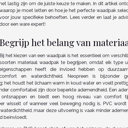
het lastig zijn om de juiste keuze te maken. In dit artikel ont
waarop je moet letten en hoe je het perfecte waadpak selec
voor jouw specifieke behoeften. Lees verder en laat je advi
door een ware expert!
Begrijp het belang van materiaa
Bij het kiezen van een waadpak is het essentieel om verschil
soorten materiaal waadpak te begrijpen, omdat elk type u
eigenschappen heeft die invloed hebben op duurzaam
comfort en waterdichtheid. Neopreen is bijzonder ge
g; het houdt het lichaam warm in koud water en voelt prettig
minder comfortabel zijn door beperkte ademendheid. Een ad
e ontsnappen en biedt een hoog niveau van comfort ti
weer wisselt of wanneer veel beweging nodig is. PVC wordt
e waterdichtheid, maar deze uitvoering is vaak minder ademe
id beïnvloedt.