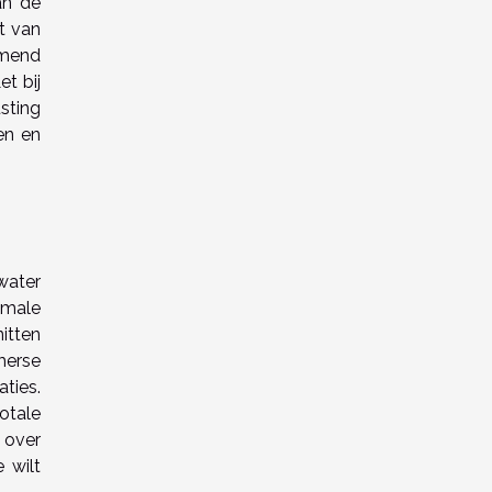
an de
t van
emend
et bij
sting
en en
water
imale
itten
merse
ties.
otale
 over
 wilt