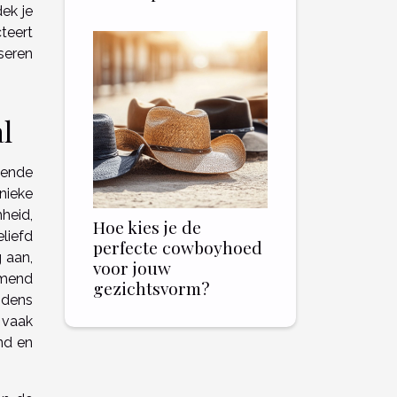
dek je
teert
seren
l
lende
nieke
heid,
Hoe kies je de
liefd
perfecte cowboyhoed
 aan,
voor jouw
emend
gezichtsvorm?
jdens
 vaak
nd en