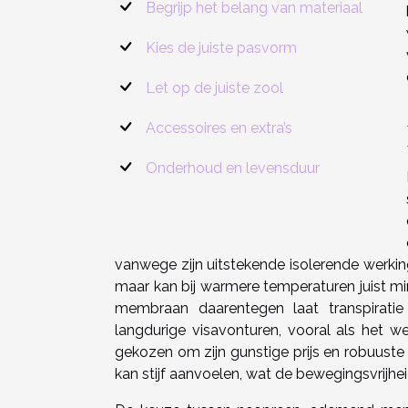
Begrijp het belang van materiaal
Kies de juiste pasvorm
Let op de juiste zool
Accessoires en extra’s
Onderhoud en levensduur
vanwege zijn uitstekende isolerende werkin
maar kan bij warmere temperaturen juist 
membraan daarentegen laat transpirati
langdurige visavonturen, vooral als het 
gekozen om zijn gunstige prijs en robuust
kan stijf aanvoelen, wat de bewegingsvrijhe