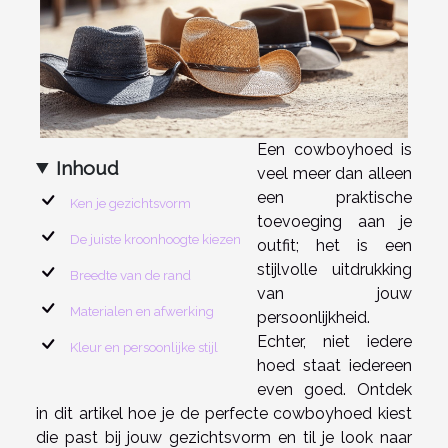
Een cowboyhoed is
Inhoud
veel meer dan alleen
een praktische
Ken je gezichtsvorm
toevoeging aan je
De juiste kroonhoogte kiezen
outfit; het is een
stijlvolle uitdrukking
Breedte van de rand
van jouw
Materialen en afwerking
persoonlijkheid.
Echter, niet iedere
Kleur en persoonlijke stijl
hoed staat iedereen
even goed. Ontdek
in dit artikel hoe je de perfecte cowboyhoed kiest
die past bij jouw gezichtsvorm en til je look naar