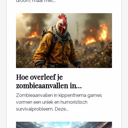
droom, maar met...
Hoe overleef je
zombieaanvallen in
kippenthema games?
Zombieaanvallen in kippenthema games
vormen een uniek en humoristisch
survivalprobleem. Deze...