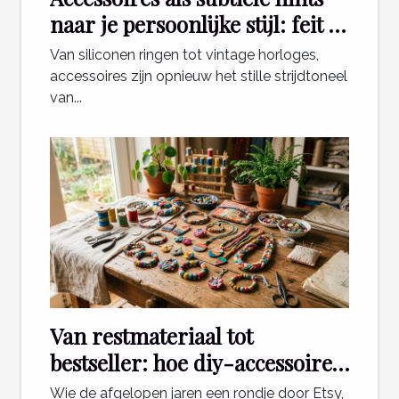
naar je persoonlijke stijl: feit of
fabel?
Van siliconen ringen tot vintage horloges,
accessoires zijn opnieuw het stille strijdtoneel
van...
Van restmateriaal tot
bestseller: hoe diy-accessoires
de e-commerce veranderen
Wie de afgelopen jaren een rondje door Etsy,