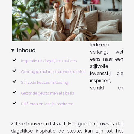
Iedereen
Inhoud
verlangt wel
eens naar een
Inspiratie uit dagelijkse routines
stijlvolle
Omring je met inspirerende ruimtes
levensstijl die
inspireert,
Stijlvolle keuzes in kleding
verrijkt en
Gezonde gewoonten als basis
Blijf leren en laat je inspireren
zelfvertrouwen uitstraalt. Het goede nieuws is dat
dagelijkse inspiratie de sleutel kan zijn tot het