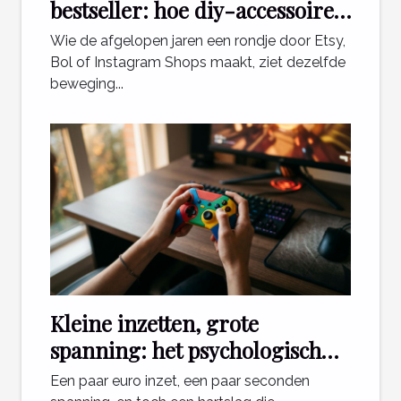
bestseller: hoe diy-accessoires
de e-commerce veranderen
Wie de afgelopen jaren een rondje door Etsy,
Bol of Instagram Shops maakt, ziet dezelfde
beweging...
Kleine inzetten, grote
spanning: het psychologisch
effect van mini games
Een paar euro inzet, een paar seconden