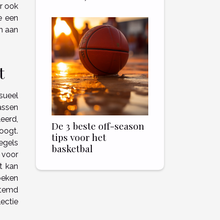
ar ook
je een
n aan
t
sueel
assen
eerd,
De 3 beste off-season
oogt.
tips voor het
egels
basketbal
 voor
t kan
oeken
stemd
ectie