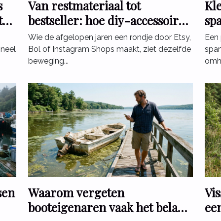
s
Van restmateriaal tot
Kle
t
bestseller: hoe diy-accessoires
sp
de e-commerce veranderen
ef
Wie de afgelopen jaren een rondje door Etsy,
Een 
oneel
Bol of Instagram Shops maakt, ziet dezelfde
span
beweging...
omho
sen
Waarom vergeten
Vi
booteigenaren vaak het belang
ee