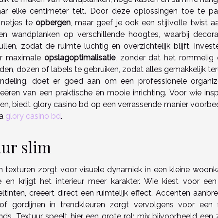
aar elke centimeter telt. Door deze oplossingen toe te pa
 netjes te
opbergen
, maar geef je ook een stijlvolle twist 
pen wandplanken op verschillende hoogtes, waarbij decora
len, zodat de ruimte luchtig en overzichtelijk blijft. Invest
oor maximale
opslagoptimalisatie
, zonder dat het rommelig 
, dozen of labels te gebruiken, zodat alles gemakkelijk ter
 indeling, doet er goed aan om een professionele organiz
reëren van een praktische én mooie inrichting. Voor wie inspi
ngen, biedt glory casino bd op een verrassende manier voorbe
ia
glory casino bd
.
uur slim
n texturen zorgt voor visuele dynamiek in een kleine woonk
en krijgt het interieur meer karakter. Wie kiest voor een 
eltinten, creëert direct een ruimtelijk effect. Accenten aanb
of gordijnen in trendkleuren zorgt vervolgens voor een f
ends. Textuur speelt hier een grote rol: mix bijvoorbeeld een