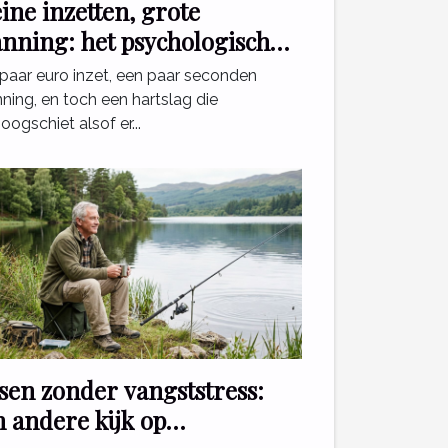
ine inzetten, grote
anning: het psychologisch
fect van mini games
paar euro inzet, een paar seconden
ning, en toch een hartslag die
ogschiet alsof er...
ssen zonder vangststress:
n andere kijk op