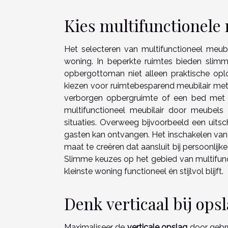
Kies multifunctionele
Het selecteren van multifunctioneel meubila
woning. In beperkte ruimtes bieden slimm
opbergottoman niet alleen praktische oplos
kiezen voor ruimtebesparend meubilair met e
verborgen opbergruimte of een bed met l
multifunctioneel meubilair door meubels
situaties. Overweeg bijvoorbeeld een uitsch
gasten kan ontvangen. Het inschakelen va
maat te creëren dat aansluit bij persoonlij
Slimme keuzes op het gebied van multifunc
kleinste woning functioneel én stijlvol blijft.
Denk verticaal bij ops
Maximaliseer de
verticale opslag
door gebr