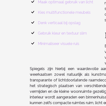
Maak optimaal gebruik van licht
Kies multifunctionele meubels
Denk verticaal bij opslag
Gebruik kleur en textuur slim
Minimaliseer visuele ruis
Spiegels zijn hierbij een waardevolle aan
weerkaatsen zowel natuurlijk als kunstma
transparante of lichtdoorlatende raamdecor
het strategisch plaatsen van verschille
vermijden en de kleine woonruimte gezelli
interieur wordt aangeraden een binnenhuisa
kunnen zelfs compacte ruimtes ruim, licht 