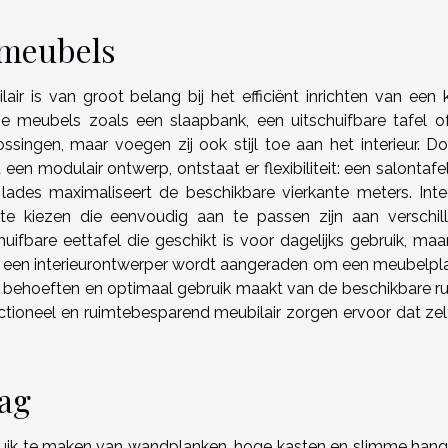
 meubels
ir is van groot belang bij het efficiënt inrichten van een k
e meubels zoals een slaapbank, een uitschuifbare tafel o
singen, maar voegen zij ook stijl toe aan het interieur. Do
en modulair ontwerp, ontstaat er flexibiliteit: een salontafe
ades maximaliseert de beschikbare vierkante meters. Inte
 te kiezen die eenvoudig aan te passen zijn aan verschil
uifbare eettafel die geschikt is voor dagelijks gebruik, maa
n een interieurontwerper wordt aangeraden om een meubelpl
ke behoeften en optimaal gebruik maakt van de beschikbare ru
tioneel en ruimtebesparend meubilair zorgen ervoor dat zel
lag
uik te maken van wandplanken, hoge kasten en slimme han