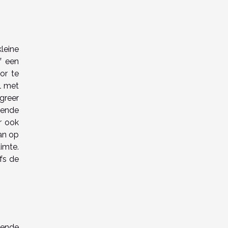
leine
f een
or te
l met
greer
lende
r ook
an op
imte.
fs de
gende