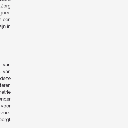
 Zorg
 goed
m een
ijn in
n van
l van
 deze
teren
etrie
onder
 voor
isme-
borgt