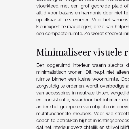
vloerkleed met een grof gebreide plaid o
altijd voor balans en harmonie door niet te
op elkaar af te stemmen. Voor het samens
kleurexpert te raadplegen; deze kan helpen 
een compacte ruimte. Zo wordt sfeervol inr
Minimaliseer visuele r
Een opgeruimd interieur waarin slechts d
minimalistisch wonen. Dit helpt niet alle
ruimte binnen een kleine woonruimte. Do
zorgvuldig te ordenen, wordt overbodige af
van accessoires in neutrale tinten, vergeli
en consistentie, waardoor het interieur ee
andere het groeperen van objecten in oneve
multifunctionele meubels. Voor wie stree
coach te betrekken bij het inrichtingsproc
dat het interieur overzichtelijk en stijlvol blijft