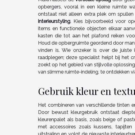
opbergers, vooral in een kleine ruimte w
ontstaat niet alleen extra plek om spullen
interieurstyling
. Kies bijvoorbeeld voor o
items en functionele objecten elkaar aanvul
kasten die tot aan het plafond reiken v
Houd de opbergruimte geordend door manden
vinden is. Wie onzeker is over de juiste
raadplegen; deze specialist helpt bij het c
zoekt op het gebied van stijlvolle oplossi
van slimme ruimte-indeling, te ontdekken v
Gebruik kleur en text
Het combineren van verschillende tinten e
Door bewust kleurgebruik ontstaat diepte 
kleurenpalet als basis, zoals beige of past
met accessoires zoals kussens, tapijten 
uitstraling en volgt de nieuwste interieurtr