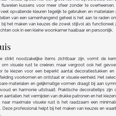
f fluwelen kussens voor meer sfeer zonder te overheersen.
 veel opvallende kleuren tegelijk te gebruiken en materialen
tellen van een samenhangend geheel is het aan te raden o
bij het maken van keuzes die zowel stijlvol als functioneel z
ichten ook in een kleine woonkamer haalbaar en persoonlijk.
uis
e strikt noodzakelijke items zichtbaar zijn, vormt de ker
en om visuele rust te creëren, maar vergroot ook het gevoe
or te kiezen voor een beperkt aantal decoratiestukken en
leiding voorkomen en ontstaat er visuele eenheid. Het selec
jkbare materialen en gelijkmatige vormen draagt bij aan symm
nvoud en harmonie uitstraalt. Praktische decoratietips zijn 
n aantallen, het vermijden van drukke patronen en het kiezen
ft naar maximale visuele rust is het raadzaam een minimal
es. Deze professional helpt bij het maken van keuzes en waar
.