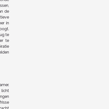
ssen,
aan de
tieve
eer in
oogt.
ug te
er te
ratie
elden
amer.
licht
rengen
risse
 zacht