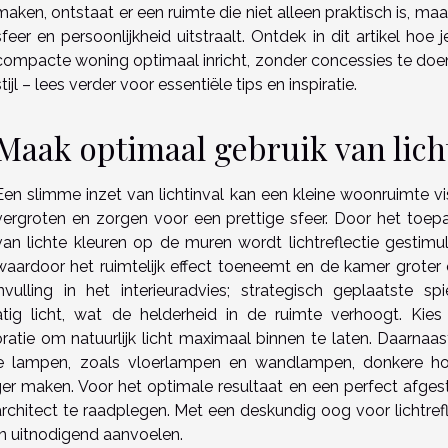
maken, ontstaat er een ruimte die niet alleen praktisch is, ma
sfeer en persoonlijkheid uitstraalt. Ontdek in dit artikel hoe 
compacte woning optimaal inricht, zonder concessies te doe
stijl – lees verder voor essentiële tips en inspiratie.
Maak optimaal gebruik van lich
Een slimme inzet van lichtinval kan een kleine woonruimte vi
vergroten en zorgen voor een prettige sfeer. Door het toep
van lichte kleuren op de muren wordt lichtreflectie gestimul
waardoor het ruimtelijk effect toeneemt en de kamer groter 
vulling in het interieuradvies; strategisch geplaatste spi
tig licht, wat de helderheid in de ruimte verhoogt. Kies
atie om natuurlijk licht maximaal binnen te laten. Daarnaas
nde lampen, zoals vloerlampen en wandlampen, donkere h
ger maken. Voor het optimale resultaat en een perfect afge
rchitect te raadplegen. Met een deskundig oog voor lichtrefl
en uitnodigend aanvoelen.