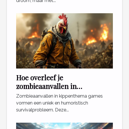
droom, maar met...
Hoe overleef je
zombieaanvallen in
kippenthema games?
Zombieaanvallen in kippenthema games
vormen een uniek en humoristisch
survivalprobleem. Deze...