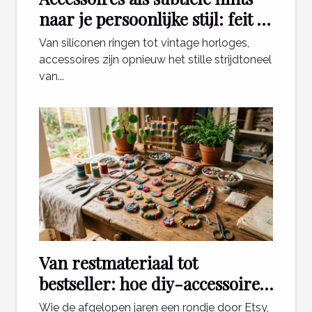
naar je persoonlijke stijl: feit of
fabel?
Van siliconen ringen tot vintage horloges,
accessoires zijn opnieuw het stille strijdtoneel
van...
Van restmateriaal tot
bestseller: hoe diy-accessoires
de e-commerce veranderen
Wie de afgelopen jaren een rondje door Etsy,