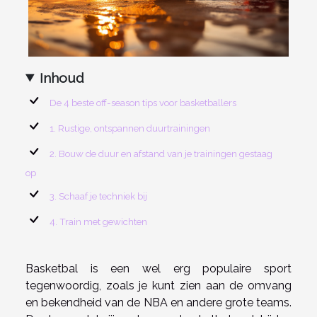
Inhoud
De 4 beste off-season tips voor basketballers
1. Rustige, ontspannen duurtrainingen
2. Bouw de duur en afstand van je trainingen gestaag
op
3. Schaaf je techniek bij
4. Train met gewichten
Basketbal is een wel erg populaire sport
tegenwoordig, zoals je kunt zien aan de omvang
en bekendheid van de NBA en andere grote teams.