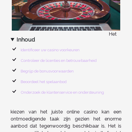
Het
Inhoud
Identificeer uw casino voorkeuren
Controleer de licenties en betrouwbaarheid
Begrijp de bonusvoorwaarden
Beoordeel het spelaanbod
Onderzoek de klantenservice en ondersteuning
kiezen van het juiste online casino kan een
ontmoedigende taak zijn gezien het enorme
aanbod dat tegenwoordig beschikbaar is. Het is