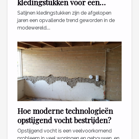
kledingstukken voor een
stijlvolle look?
Satijnen kledingstukken zijn de afgelopen
jaren een opvallende trend geworden in de
modewereld....
Hoe moderne technologieën
opstijgend vocht bestrijden?
Opstijgend vocht is een veelvoorkomend
probleem in veel woningen en gebouwen, en