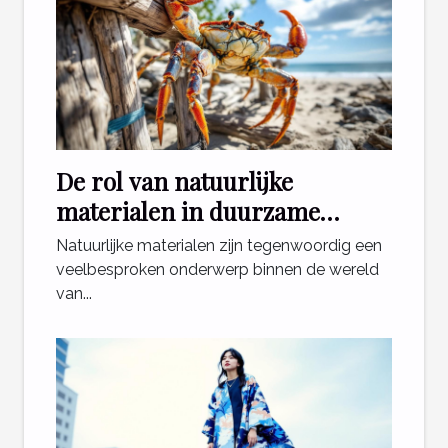
De rol van natuurlijke
materialen in duurzame
krabpalen
Natuurlijke materialen zijn tegenwoordig een
veelbesproken onderwerp binnen de wereld
van...