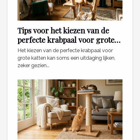
Tips voor het kiezen van de
perfecte krabpaal voor grote
katten
Het kiezen van de perfecte krabpaal voor
grote katten kan soms een uitdaging lijken,
zeker gezien...