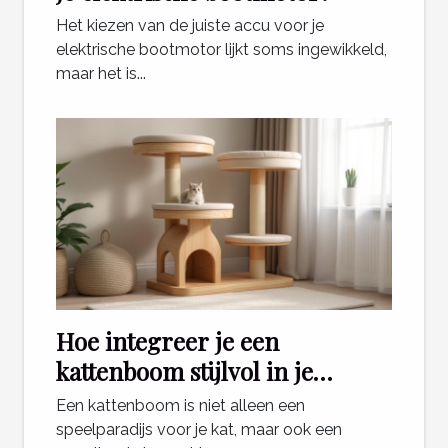
Het kiezen van de juiste accu voor je
elektrische bootmotor lijkt soms ingewikkeld,
maar het is...
Hoe integreer je een
kattenboom stijlvol in je
interieur?
Een kattenboom is niet alleen een
speelparadijs voor je kat, maar ook een