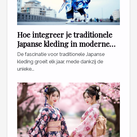
Hoe integreer je traditionele
Japanse kleding in moderne
outfits?
De fascinatie voor traditionele Japanse
kleding groeit elk jaar, mede dankzij de
unieke...