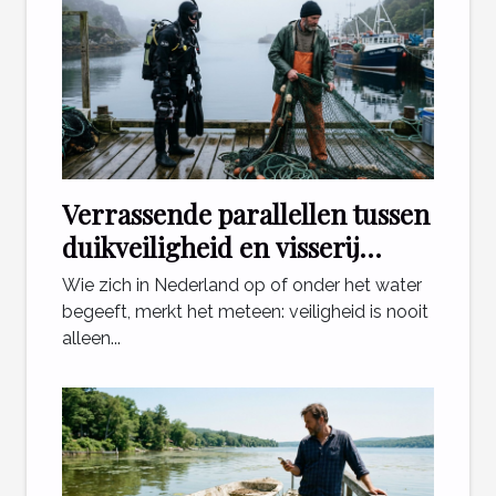
Verrassende parallellen tussen
duikveiligheid en visserij
regelgeving
Wie zich in Nederland op of onder het water
begeeft, merkt het meteen: veiligheid is nooit
alleen...