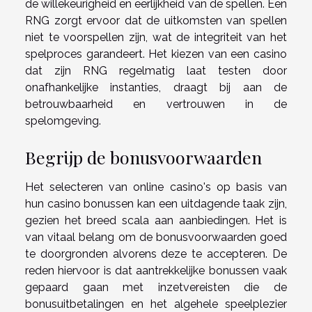
de willekeurigheid en eerlijkheid van de spellen. Een
RNG zorgt ervoor dat de uitkomsten van spellen
niet te voorspellen zijn, wat de integriteit van het
spelproces garandeert. Het kiezen van een casino
dat zijn RNG regelmatig laat testen door
onafhankelijke instanties, draagt bij aan de
betrouwbaarheid en vertrouwen in de
spelomgeving.
Begrijp de bonusvoorwaarden
Het selecteren van online casino's op basis van
hun casino bonussen kan een uitdagende taak zijn,
gezien het breed scala aan aanbiedingen. Het is
van vitaal belang om de bonusvoorwaarden goed
te doorgronden alvorens deze te accepteren. De
reden hiervoor is dat aantrekkelijke bonussen vaak
gepaard gaan met inzetvereisten die de
bonusuitbetalingen en het algehele speelplezier