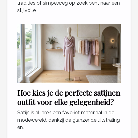
tradities of simpelweg op zoek bent naar een
stijlvolle...
Hoe kies je de perfecte satijnen
outfit voor elke gelegenheid?
Satijn is al jaren een favoriet materiaal in de
modewereld, dankzij de glanzende uitstraling
en...