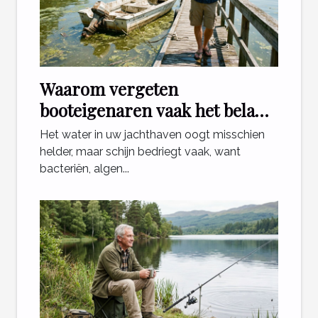
Waarom vergeten
booteigenaren vaak het belang
van waterkwaliteit?
Het water in uw jachthaven oogt misschien
helder, maar schijn bedriegt vaak, want
bacteriën, algen...