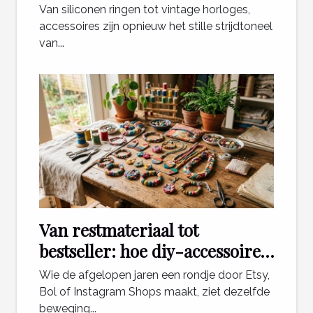
fabel?
Van siliconen ringen tot vintage horloges,
accessoires zijn opnieuw het stille strijdtoneel
van...
Van restmateriaal tot
bestseller: hoe diy-accessoires
de e-commerce veranderen
Wie de afgelopen jaren een rondje door Etsy,
Bol of Instagram Shops maakt, ziet dezelfde
beweging...