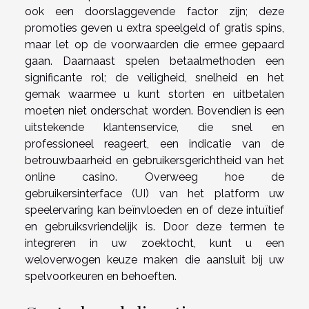
ook een doorslaggevende factor zijn; deze
promoties geven u extra speelgeld of gratis spins,
maar let op de voorwaarden die ermee gepaard
gaan. Daarnaast spelen betaalmethoden een
significante rol; de veiligheid, snelheid en het
gemak waarmee u kunt storten en uitbetalen
moeten niet onderschat worden. Bovendien is een
uitstekende klantenservice, die snel en
professioneel reageert, een indicatie van de
betrouwbaarheid en gebruikersgerichtheid van het
online casino. Overweeg hoe de
gebruikersinterface (UI) van het platform uw
speelervaring kan beïnvloeden en of deze intuïtief
en gebruiksvriendelijk is. Door deze termen te
integreren in uw zoektocht, kunt u een
weloverwogen keuze maken die aansluit bij uw
spelvoorkeuren en behoeften.