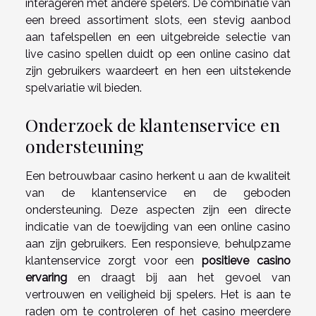
interageren met andere spelers. De combinatie van
een breed assortiment slots, een stevig aanbod
aan tafelspellen en een uitgebreide selectie van
live casino spellen duidt op een online casino dat
zijn gebruikers waardeert en hen een uitstekende
spelvariatie wil bieden.
Onderzoek de klantenservice en
ondersteuning
Een betrouwbaar casino herkent u aan de kwaliteit
van de klantenservice en de geboden
ondersteuning. Deze aspecten zijn een directe
indicatie van de toewijding van een online casino
aan zijn gebruikers. Een responsieve, behulpzame
klantenservice zorgt voor een
positieve casino
ervaring
en draagt bij aan het gevoel van
vertrouwen en veiligheid bij spelers. Het is aan te
raden om te controleren of het casino meerdere