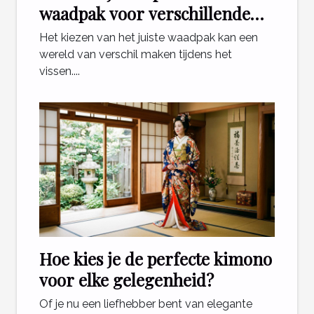
waadpak voor verschillende
visomstandigheden?
Het kiezen van het juiste waadpak kan een
wereld van verschil maken tijdens het
vissen....
Hoe kies je de perfecte kimono
voor elke gelegenheid?
Of je nu een liefhebber bent van elegante