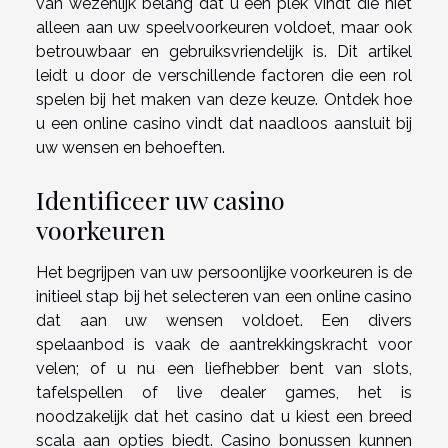
van wezenlijk belang dat u een plek vindt die niet
alleen aan uw speelvoorkeuren voldoet, maar ook
betrouwbaar en gebruiksvriendelijk is. Dit artikel
leidt u door de verschillende factoren die een rol
spelen bij het maken van deze keuze. Ontdek hoe
u een online casino vindt dat naadloos aansluit bij
uw wensen en behoeften.
Identificeer uw casino
voorkeuren
Het begrijpen van uw persoonlijke voorkeuren is de
initieel stap bij het selecteren van een online casino
dat aan uw wensen voldoet. Een divers
spelaanbod is vaak de aantrekkingskracht voor
velen; of u nu een liefhebber bent van slots,
tafelspellen of live dealer games, het is
noodzakelijk dat het casino dat u kiest een breed
scala aan opties biedt. Casino bonussen kunnen