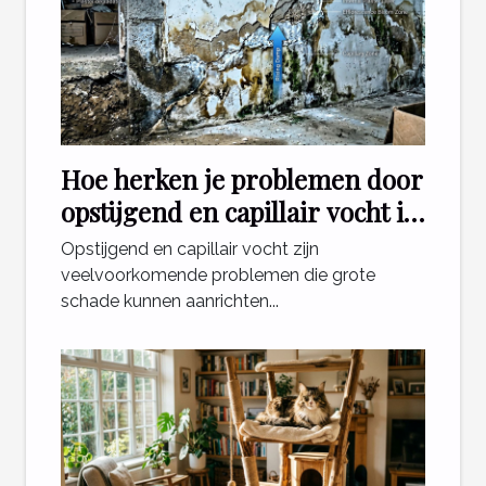
Hoe herken je problemen door
opstijgend en capillair vocht in
je woning?
Opstijgend en capillair vocht zijn
veelvoorkomende problemen die grote
schade kunnen aanrichten...