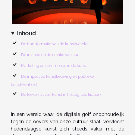
Inhoud
De transformatie van de kunstwereld
De invloed op de creatie van kunst
Marketing en commercie in de kunst
De impact op kunstbeleving en publieke
betrokkenheid
De toekomst van kunst in het digitale tijdperk
In een wereld waar de digitale golf onophoudelijk
tegen de oevers van onze cultuur slaat, vervlecht
hedendaagse kunst zich steeds vaker met de