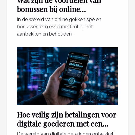
Wat zijn de voordelen van
bonussen bij online
gokplatforms?
In de wereld van online gokken spelen
bonussen een essentieel rol bij het
aantrekken en behouden...
Hoe veilig zijn betalingen voor
digitale goederen met een
telefoonabonnement?
De wereld van digitale betalingen ontwikkelt