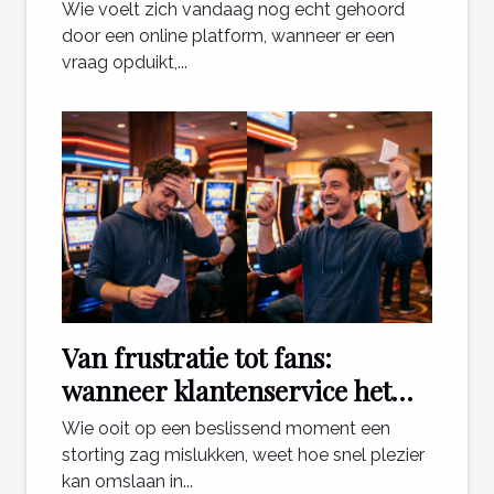
die ertoe doen
Wie voelt zich vandaag nog echt gehoord
door een online platform, wanneer er een
vraag opduikt,...
Van frustratie tot fans:
wanneer klantenservice het
verschil maakt voor gokkers
Wie ooit op een beslissend moment een
storting zag mislukken, weet hoe snel plezier
kan omslaan in...