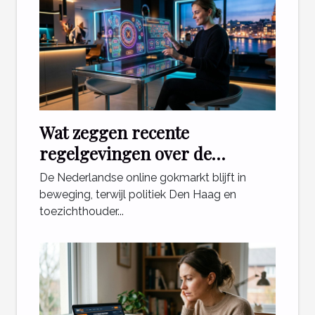
Wat zeggen recente
regelgevingen over de
toekomst van online casino's in
De Nederlandse online gokmarkt blijft in
Nederland?
beweging, terwijl politiek Den Haag en
toezichthouder...