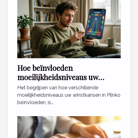
Hoe beïnvloeden
moeilijkheidsniveaus uw
winstkansen in Plinko?
Het begrijpen van hoe verschillende
moeilijkheidsniveaus uw winstkansen in Plinko
beïnvloeden, is...