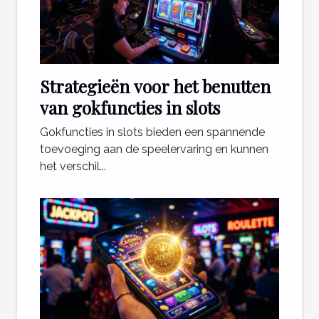
Strategieën voor het benutten
van gokfuncties in slots
Gokfuncties in slots bieden een spannende
toevoeging aan de speelervaring en kunnen
het verschil...