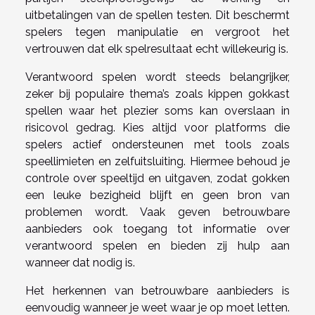
uitbetalingen van de spellen testen. Dit beschermt
spelers tegen manipulatie en vergroot het
vertrouwen dat elk spelresultaat echt willekeurig is.
Verantwoord spelen wordt steeds belangrijker,
zeker bij populaire thema’s zoals kippen gokkast
spellen waar het plezier soms kan overslaan in
risicovol gedrag. Kies altijd voor platforms die
spelers actief ondersteunen met tools zoals
speellimieten en zelfuitsluiting. Hiermee behoud je
controle over speeltijd en uitgaven, zodat gokken
een leuke bezigheid blijft en geen bron van
problemen wordt. Vaak geven betrouwbare
aanbieders ook toegang tot informatie over
verantwoord spelen en bieden zij hulp aan
wanneer dat nodig is.
Het herkennen van betrouwbare aanbieders is
eenvoudig wanneer je weet waar je op moet letten.