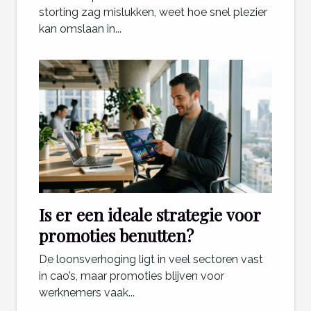
storting zag mislukken, weet hoe snel plezier
kan omslaan in...
Is er een ideale strategie voor
promoties benutten?
De loonsverhoging ligt in veel sectoren vast
in cao’s, maar promoties blijven voor
werknemers vaak...