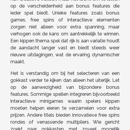
op de verscheidenheid aan bonus features die
ieder spel biedt. Unieke features zoals bonus
games, free spins of interactieve elementen
zorgen niet alleen voor extra spanning, maar
verhogen ook de kans om aantrekkelijk te winnen.
Een kippen thema spel dat rijk is aan variatie houdt
de aandacht langer vast en biedt steeds weer
nieuwe uitdagingen, wat de ervaring dynamischer
maakt.
Het is verstandig om bij het selecteren van een
gokkast verder te kijken dan alleen het uiterlijk. Let
op de aanwezigheid van bijzondere bonus
features. Sommige spellen integreren bijvoorbeeld
interactieve minigames waarin spelers kippen
moeten helpen eieren te verzamelen voor extra
prijzen. Andere titels bieden innovatieve free spins
rondes of verrassende multipliers. Wie gericht
zoekt naar gokkasten met zoveel mogelijk