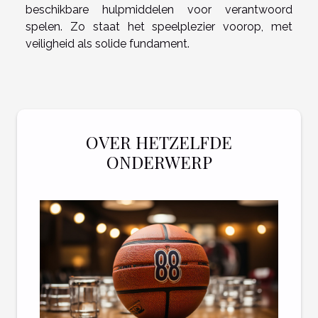
beschikbare hulpmiddelen voor verantwoord
spelen. Zo staat het speelplezier voorop, met
veiligheid als solide fundament.
OVER HETZELFDE
ONDERWERP