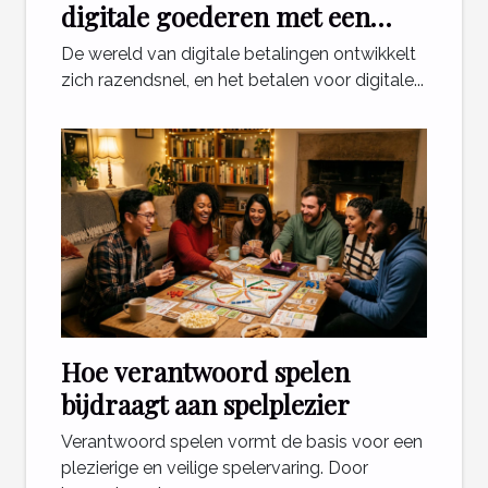
digitale goederen met een
telefoonabonnement?
De wereld van digitale betalingen ontwikkelt
zich razendsnel, en het betalen voor digitale...
Hoe verantwoord spelen
bijdraagt aan spelplezier
Verantwoord spelen vormt de basis voor een
plezierige en veilige spelervaring. Door