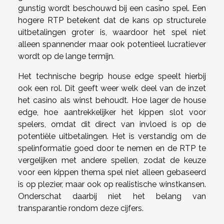
gunstig wordt beschouwd bij een casino spel. Een
hogere RTP betekent dat de kans op structurele
uitbetalingen groter is, waardoor het spel niet
alleen spannender maar ook potentieel lucratiever
wordt op de lange termijn.
Het technische begrip house edge speelt hierbij
ook een rol. Dit geeft weer welk deel van de inzet
het casino als winst behoudt. Hoe lager de house
edge, hoe aantrekkelijker het kippen slot voor
spelers, omdat dit direct van invloed is op de
potentiële uitbetalingen. Het is verstandig om de
spelinformatie goed door te nemen en de RTP te
vergelijken met andere spellen, zodat de keuze
voor een kippen thema spel niet alleen gebaseerd
is op plezier, maar ook op realistische winstkansen.
Onderschat daarbij niet het belang van
transparantie rondom deze cijfers.