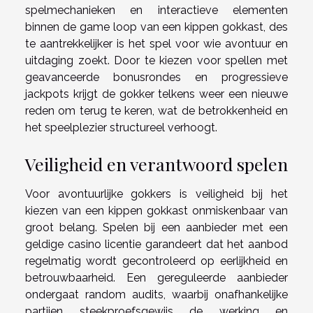
spelmechanieken en interactieve elementen
binnen de game loop van een kippen gokkast, des
te aantrekkelijker is het spel voor wie avontuur en
uitdaging zoekt. Door te kiezen voor spellen met
geavanceerde bonusrondes en progressieve
jackpots krijgt de gokker telkens weer een nieuwe
reden om terug te keren, wat de betrokkenheid en
het speelplezier structureel verhoogt.
Veiligheid en verantwoord spelen
Voor avontuurlijke gokkers is veiligheid bij het
kiezen van een kippen gokkast onmiskenbaar van
groot belang. Spelen bij een aanbieder met een
geldige casino licentie garandeert dat het aanbod
regelmatig wordt gecontroleerd op eerlijkheid en
betrouwbaarheid. Een gereguleerde aanbieder
ondergaat random audits, waarbij onafhankelijke
partijen steekproefsgewijs de werking en