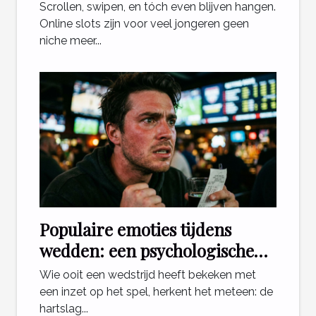
Scrollen, swipen, en tóch even blijven hangen.
Online slots zijn voor veel jongeren geen
niche meer...
Populaire emoties tijdens
wedden: een psychologische
blik
Wie ooit een wedstrijd heeft bekeken met
een inzet op het spel, herkent het meteen: de
hartslag...