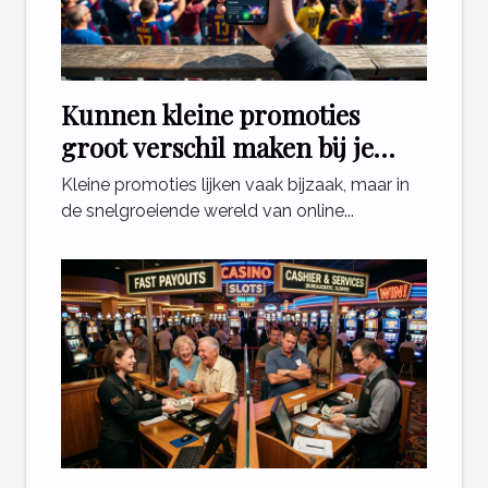
Kunnen kleine promoties
groot verschil maken bij je
sportweddenschappen?
Kleine promoties lijken vaak bijzaak, maar in
de snelgroeiende wereld van online...