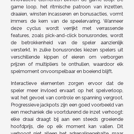
game loop, het ritmische patroon van inzetten,
draaien, winsten incasseren en bonusacties, vormt
immers de kern van de speelervaring. Wanneer
deze cyclus wordt verrijkt met verrassende
features, zoals pick-and-click bonusrondes, wordt
de betrokkenheid van de speler aanzienlijk
versterkt. In zulke bonusrondes kiezen spelers uit
verschillende kippen of eieren om verborgen
prijzen of multipliers te onthullen, waardoor elk
spelmoment onvoorspelbaar en boeiend blijft.
Interactieve elementen zorgen ervoor dat de
speler meer invloed ervaart op het spelverloop,
wat het gevoel van controle en spanning vergroot.
Progressieve jackpots zijn een goed voorbeeld van
een mechaniek die voortdurend de inzet verhoogt:
elke draai draagt bij aan een steeds groeiende
hoofdprijs, die op elk moment kan vallen. Dit
verhoogt niet alleen het adrenalinegehalte, maar