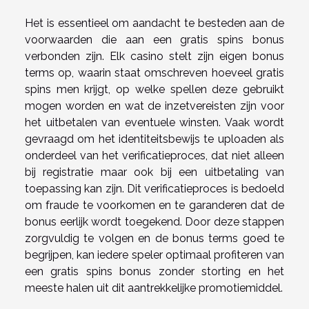
Het is essentieel om aandacht te besteden aan de
voorwaarden die aan een gratis spins bonus
verbonden zijn. Elk casino stelt zijn eigen bonus
terms op, waarin staat omschreven hoeveel gratis
spins men krijgt, op welke spellen deze gebruikt
mogen worden en wat de inzetvereisten zijn voor
het uitbetalen van eventuele winsten. Vaak wordt
gevraagd om het identiteitsbewijs te uploaden als
onderdeel van het verificatieproces, dat niet alleen
bij registratie maar ook bij een uitbetaling van
toepassing kan zijn. Dit verificatieproces is bedoeld
om fraude te voorkomen en te garanderen dat de
bonus eerlijk wordt toegekend. Door deze stappen
zorgvuldig te volgen en de bonus terms goed te
begrijpen, kan iedere speler optimaal profiteren van
een gratis spins bonus zonder storting en het
meeste halen uit dit aantrekkelijke promotiemiddel.