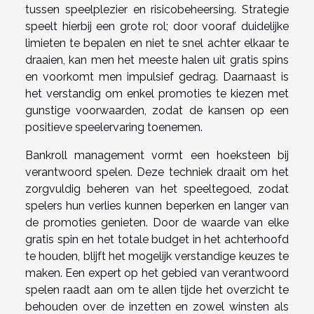
tussen speelplezier en risicobeheersing. Strategie
speelt hierbij een grote rol; door vooraf duidelijke
limieten te bepalen en niet te snel achter elkaar te
draaien, kan men het meeste halen uit gratis spins
en voorkomt men impulsief gedrag. Daarnaast is
het verstandig om enkel promoties te kiezen met
gunstige voorwaarden, zodat de kansen op een
positieve speelervaring toenemen.
Bankroll management vormt een hoeksteen bij
verantwoord spelen. Deze techniek draait om het
zorgvuldig beheren van het speeltegoed, zodat
spelers hun verlies kunnen beperken en langer van
de promoties genieten. Door de waarde van elke
gratis spin en het totale budget in het achterhoofd
te houden, blijft het mogelijk verstandige keuzes te
maken. Een expert op het gebied van verantwoord
spelen raadt aan om te allen tijde het overzicht te
behouden over de inzetten en zowel winsten als