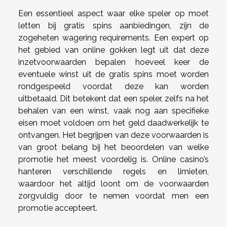
Een essentieel aspect waar elke speler op moet
letten bij gratis spins aanbiedingen, zijn de
zogeheten wagering requirements. Een expert op
het gebied van online gokken legt uit dat deze
inzetvoorwaarden bepalen hoeveel keer de
eventuele winst uit de gratis spins moet worden
rondgespeeld voordat deze kan worden
uitbetaald. Dit betekent dat een speler, zelfs na het
behalen van een winst, vaak nog aan specifieke
eisen moet voldoen om het geld daadwerkelijk te
ontvangen. Het begrijpen van deze voorwaarden is
van groot belang bij het beoordelen van welke
promotie het meest voordelig is. Online casino’s
hanteren verschillende regels en limieten,
waardoor het altijd loont om de voorwaarden
zorgvuldig door te nemen voordat men een
promotie accepteert.