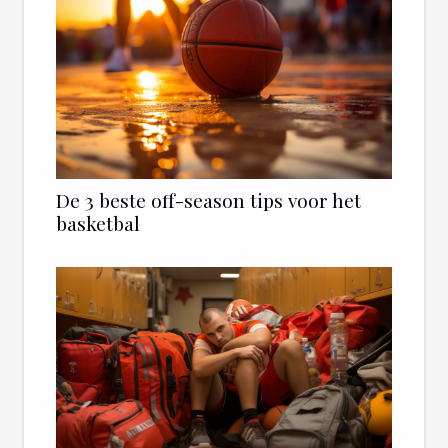
De 3 beste off-season tips voor het
basketbal