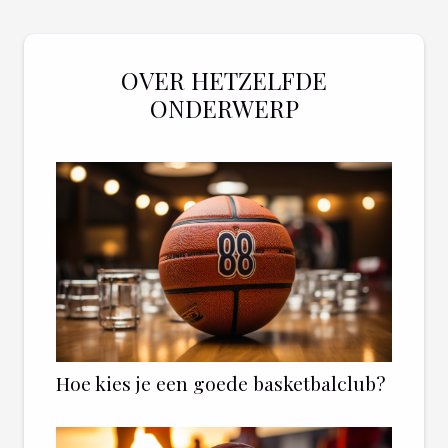
OVER HETZELFDE
ONDERWERP
Hoe kies je een goede basketbalclub?