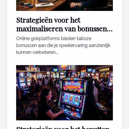
Strategieën voor het
maximaliseren van bonussen
bij online gokplatforms
Online gokplatforms bieden talloze
bonussen aan die je speelervaring aanzienlijk
kunnen verbeteren...