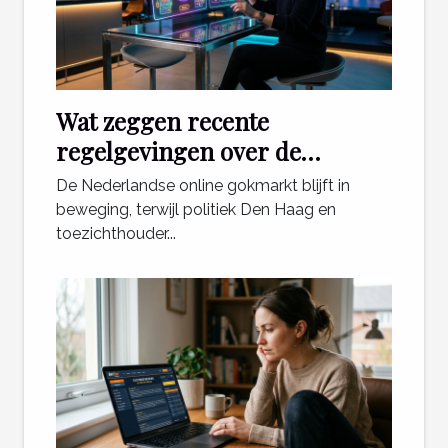
Wat zeggen recente
regelgevingen over de
toekomst van online casino's in
De Nederlandse online gokmarkt blijft in
Nederland?
beweging, terwijl politiek Den Haag en
toezichthouder...