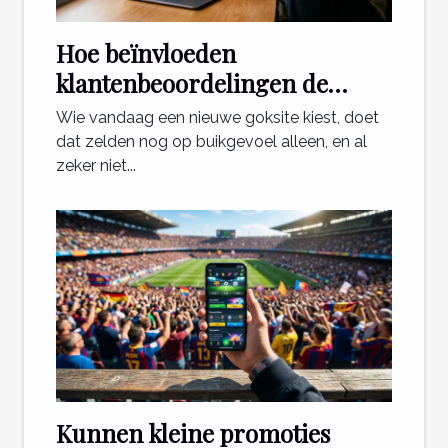
Hoe beïnvloeden
klantenbeoordelingen de
keuze voor een goksite?
Wie vandaag een nieuwe goksite kiest, doet
dat zelden nog op buikgevoel alleen, en al
zeker niet...
Kunnen kleine promoties