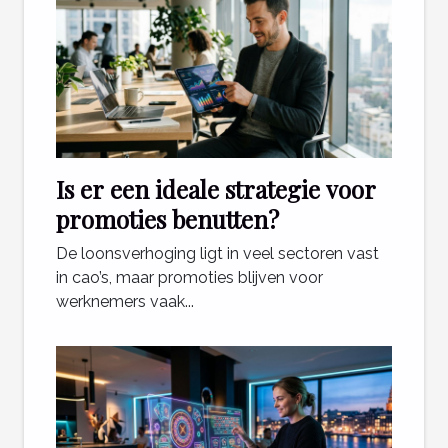
Is er een ideale strategie voor
promoties benutten?
De loonsverhoging ligt in veel sectoren vast
in cao’s, maar promoties blijven voor
werknemers vaak...