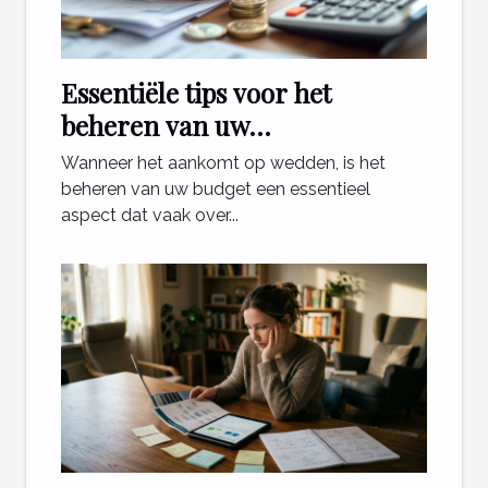
Essentiële tips voor het
beheren van uw
weddenschapsbudget
Wanneer het aankomt op wedden, is het
beheren van uw budget een essentieel
aspect dat vaak over...