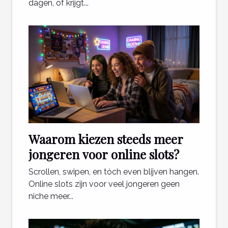
dagen, of krijgt...
Waarom kiezen steeds meer
jongeren voor online slots?
Scrollen, swipen, en tóch even blijven hangen.
Online slots zijn voor veel jongeren geen
niche meer...