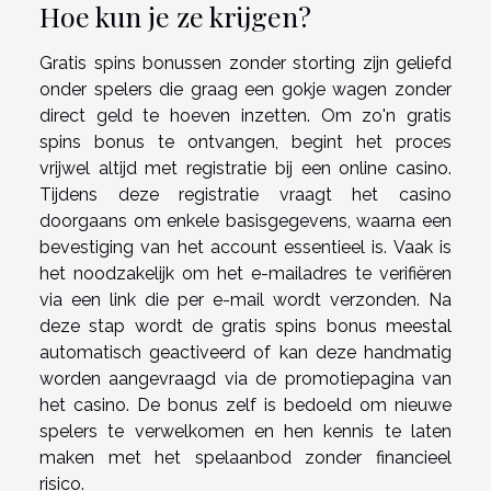
Hoe kun je ze krijgen?
Gratis spins bonussen zonder storting zijn geliefd
onder spelers die graag een gokje wagen zonder
direct geld te hoeven inzetten. Om zo'n gratis
spins bonus te ontvangen, begint het proces
vrijwel altijd met registratie bij een online casino.
Tijdens deze registratie vraagt het casino
doorgaans om enkele basisgegevens, waarna een
bevestiging van het account essentieel is. Vaak is
het noodzakelijk om het e-mailadres te verifiëren
via een link die per e-mail wordt verzonden. Na
deze stap wordt de gratis spins bonus meestal
automatisch geactiveerd of kan deze handmatig
worden aangevraagd via de promotiepagina van
het casino. De bonus zelf is bedoeld om nieuwe
spelers te verwelkomen en hen kennis te laten
maken met het spelaanbod zonder financieel
risico.