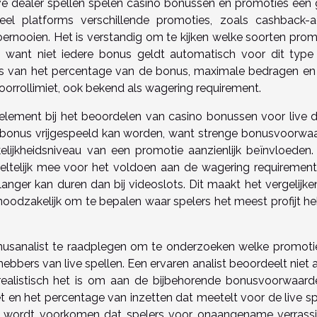
live dealer spellen spelen casino bonussen en promoties een 
veel platforms verschillende promoties, zoals cashback-ac
oernooien. Het is verstandig om te kijken welke soorten prom
n, want niet iedere bonus geldt automatisch voor dit type 
sis van het percentage van de bonus, maximale bedragen en
orrollimiet, ook bekend als wagering requirement.
ement bij het beoordelen van casino bonussen voor live d
n bonus vrijgespeeld kan worden, want strenge bonusvoorwa
elijkheidsniveau van een promotie aanzienlijk beïnvloeden.
edeeltelijk mee voor het voldoen aan de wagering requirement
anger kan duren dan bij videoslots. Dit maakt het vergelijke
noodzakelijk om te bepalen waar spelers het meest profijt h
onusanalist te raadplegen om te onderzoeken welke promoti
hebbers van live spellen. Een ervaren analist beoordeelt niet 
alistisch het is om aan de bijbehorende bonusvoorwaard
t en het percentage van inzetten dat meetelt voor de live sp
o wordt voorkomen dat spelers voor onaangename verrass