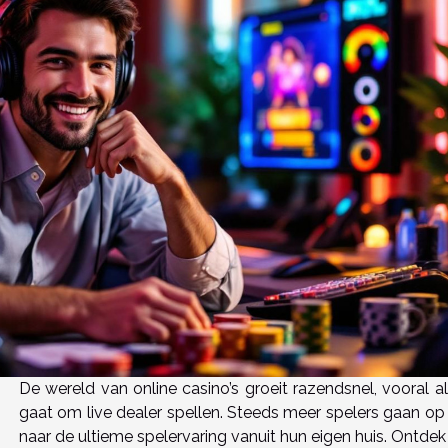
De wereld van online casino’s groeit razendsnel, vooral a
gaat om live dealer spellen. Steeds meer spelers gaan op
naar de ultieme spelervaring vanuit hun eigen huis. Ontdek 