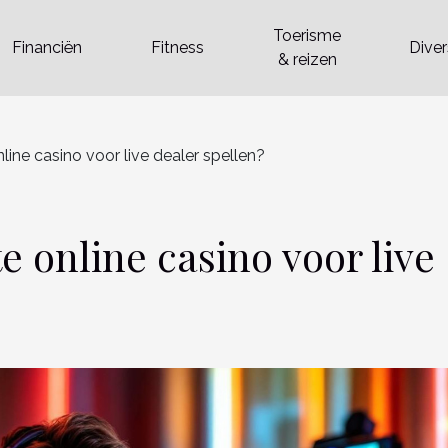
Toerisme
Financiën
Fitness
Dive
& reizen
line casino voor live dealer spellen?
e online casino voor live