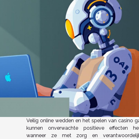
Veilig online wedden en het spelen van casino 
kunnen onverwachte positieve effecten h
wanneer ze met zorg en verantwoordelijk