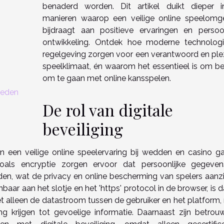
benaderd worden. Dit artikel duikt dieper 
manieren waarop een veilige online speelomg
bijdraagt aan positieve ervaringen en persoon
ontwikkeling. Ontdek hoe moderne technolog
regelgeving zorgen voor een verantwoord en plez
speelklimaat, én waarom het essentieel is om b
om te gaan met online kansspelen.
heden
De rol van digitale
beveiliging
an een veilige online speelervaring bij wedden en casino g
zoals encryptie zorgen ervoor dat persoonlijke gegeve
en, wat de privacy en online bescherming van spelers aanzie
nbaar aan het slotje en het 'https' protocol in de browser, is d
t alleen de datastroom tussen de gebruiker en het platform,
 krijgen tot gevoelige informatie. Daarnaast zijn betrou