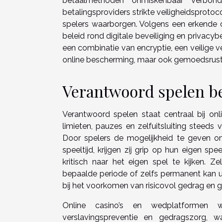
betaalmethoden onmiskenbaar verbonde
betalingsproviders strikte veiligheidsproto
spelers waarborgen. Volgens een erkende c
beleid rond digitale beveiliging en privacy
een combinatie van encryptie, een veilige 
online bescherming, maar ook gemoedsrust 
Verantwoord spelen b
Verantwoord spelen staat centraal bij onl
limieten, pauzes en zelfuitsluiting steed
Door spelers de mogelijkheid te geven om 
speeltijd, krijgen zij grip op hun eigen 
kritisch naar het eigen spel te kijken. Zel
bepaalde periode of zelfs permanent kan ui
bij het voorkomen van risicovol gedrag en g
Online casino’s en wedplatformen 
verslavingspreventie en gedragszorg, 