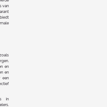
eerde
ns van
arant
biedt
imale
zoals
rgen.
en en
en en
r een
ctief
s in
lers.