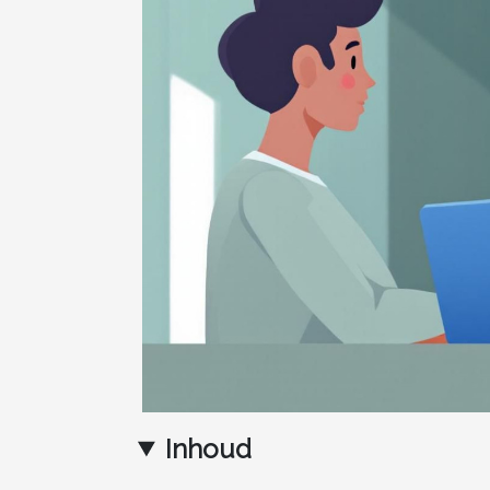
Inhoud