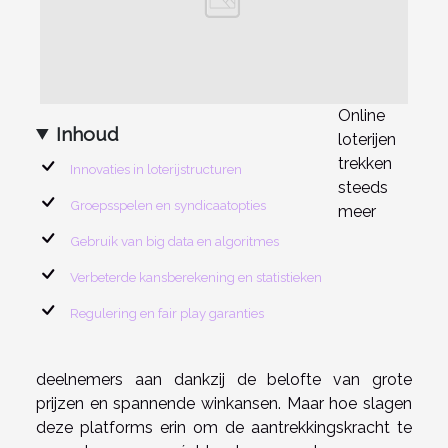
Online
Inhoud
loterijen
trekken
Innovaties in loterijstructuren
steeds
Groepsspelen en syndicaatopties
meer
Gebruik van big data en algoritmes
Verbeterde kansberekening en statistieken
Regulering en fair play garanties
deelnemers aan dankzij de belofte van grote
prijzen en spannende winkansen. Maar hoe slagen
deze platforms erin om de aantrekkingskracht te