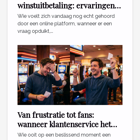
winstuitbetaling: ervaringen
die ertoe doen
Wie voelt zich vandaag nog echt gehoord
door een online platform, wanneer er een
vraag opduikt,...
Van frustratie tot fans:
wanneer klantenservice het
verschil maakt voor gokkers
Wie ooit op een beslissend moment een