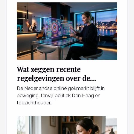
Wat zeggen recente
regelgevingen over de
toekomst van online casino's in
De Nederlandse online gokmarkt blijft in
Nederland?
beweging, terwijl politiek Den Haag en
toezichthouder...