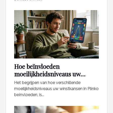
Hoe beïnvloeden
moeilijkheidsniveaus uw
winstkansen in Plinko?
Het begrijpen van hoe verschillende
moeilijkheidsniveaus uw winstkansen in Plinko
beïnvloeden, is...