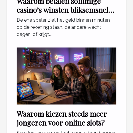
Waarom betalen sommige
casino’s winsten bliksemsnel
uit en andere niet?
De ene speler ziet het geld binnen minuten
op de rekening staan, de andere wacht
dagen, of krijgt...
Waarom kiezen steeds meer
jongeren voor online slots?
Scrollen, swipen, en tóch even blijven hangen.