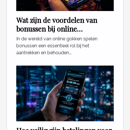
Wat zijn de voordelen van
bonussen bij online
gokplatforms?
In de wereld van online gokken spelen
bonussen een essentieel rol bij het
aantrekken en behouden...