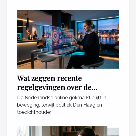
Wat zeggen recente
regelgevingen over de
toekomst van online casino's in
De Nederlandse online gokmarkt blijft in
Nederland?
beweging, terwijl politiek Den Haag en
toezichthouder...