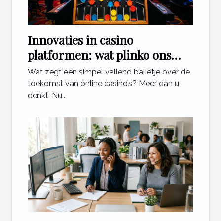
Innovaties in casino
platformen: wat plinko ons
leert
Wat zegt een simpel vallend balletje over de
toekomst van online casino’s? Meer dan u
denkt. Nu...