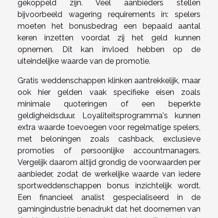
gekoppeld zijn. Veel aanbieders stellen
bijvoorbeeld wagering requirements in: spelers
moeten het bonusbedrag een bepaald aantal
keren inzetten voordat zij het geld kunnen
opnemen. Dit kan invloed hebben op de
uiteindelijke waarde van de promotie.
Gratis weddenschappen klinken aantrekkelijk, maar
ook hier gelden vaak specifieke eisen zoals
minimale quoteringen of een beperkte
geldigheidsduur. Loyaliteitsprogramma's kunnen
extra waarde toevoegen voor regelmatige spelers,
met beloningen zoals cashback, exclusieve
promoties of persoonlijke accountmanagers.
Vergelijk daarom altijd grondig de voorwaarden per
aanbieder, zodat de werkelijke waarde van iedere
sportweddenschappen bonus inzichtelijk wordt.
Een financieel analist gespecialiseerd in de
gamingindustrie benadrukt dat het doornemen van