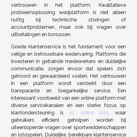
vertrouwen in het platform. Kwalitatieve
probleemoplossing wedplatform is niet alleen
nuttig bij technische storingen of
accountproblemen, maar ook bij vragen over
uitbetalingen en bonussen.
Goede klantenservice is het fundament voor een
veilige en betrouwbare wedervaring. Platforms die
investeren in getrainde medewerkers en duidelijke
communicatie, zorgen ervoor dat spelers zich
gehoord en gewaardeerd voelen. Het vertrouwen
in een platform wordt versterkt door een
transparante en toegankelijke service. Een
interessant voorbeeld van een online platform met
diverse servicekanalen en een sterke focus op
klantondersteuning is
10 online loto
, waar
gebruikers efficiënt geholpen worden bij
uiteenlopende vragen over sportweddenschappen
en lotospelen. Duidelijke, bereikbare klantenservice