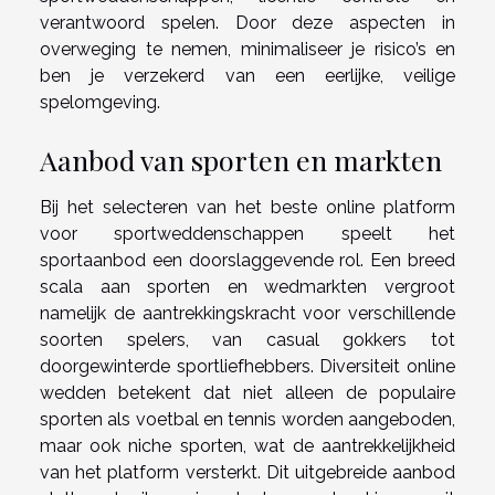
verantwoord spelen. Door deze aspecten in
overweging te nemen, minimaliseer je risico’s en
ben je verzekerd van een eerlijke, veilige
spelomgeving.
Aanbod van sporten en markten
Bij het selecteren van het beste online platform
voor sportweddenschappen speelt het
sportaanbod een doorslaggevende rol. Een breed
scala aan sporten en wedmarkten vergroot
namelijk de aantrekkingskracht voor verschillende
soorten spelers, van casual gokkers tot
doorgewinterde sportliefhebbers. Diversiteit online
wedden betekent dat niet alleen de populaire
sporten als voetbal en tennis worden aangeboden,
maar ook niche sporten, wat de aantrekkelijkheid
van het platform versterkt. Dit uitgebreide aanbod