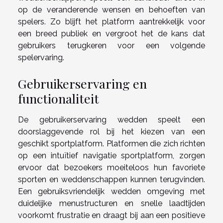
op de veranderende wensen en behoeften van
spelers. Zo blijft het platform aantrekkelijk voor
een breed publiek en vergroot het de kans dat
gebruikers terugkeren voor een volgende
spelervaring.
Gebruikerservaring en
functionaliteit
De gebruikerservaring wedden speelt een
doorslaggevende rol bij het kiezen van een
geschikt sportplatform. Platformen die zich richten
op een intuïtief navigatie sportplatform, zorgen
ervoor dat bezoekers moeiteloos hun favoriete
sporten en weddenschappen kunnen terugvinden.
Een gebruiksvriendelijk wedden omgeving met
duidelijke menustructuren en snelle laadtijden
voorkomt frustratie en draagt bij aan een positieve