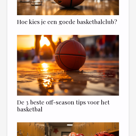
Hoe kies je een goede basketbalclub?
De 3 beste off-season tips voor het
basketbal