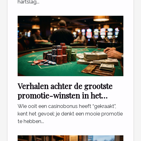
hartslag...
Verhalen achter de grootste
promotie-winsten in het
casino
Wie ooit een casinobonus heeft “gekraakt”,
kent het gevoel: je denkt een mooie promotie
te hebben...