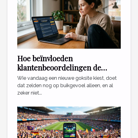
Hoe beïnvloeden
klantenbeoordelingen de
keuze voor een goksite?
Wie vandaag een nieuwe goksite kiest, doet
dat zelden nog op buikgevoel alleen, en al
zeker niet...