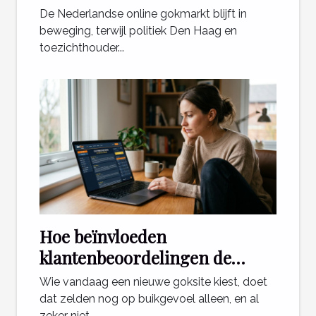
toekomst van online casino's in
De Nederlandse online gokmarkt blijft in
Nederland?
beweging, terwijl politiek Den Haag en
toezichthouder...
Hoe beïnvloeden
klantenbeoordelingen de
keuze voor een goksite?
Wie vandaag een nieuwe goksite kiest, doet
dat zelden nog op buikgevoel alleen, en al
zeker niet...