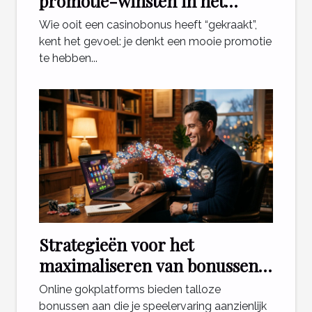
promotie-winsten in het
casino
Wie ooit een casinobonus heeft “gekraakt”,
kent het gevoel: je denkt een mooie promotie
te hebben...
Strategieën voor het
maximaliseren van bonussen
bij online gokplatforms
Online gokplatforms bieden talloze
bonussen aan die je speelervaring aanzienlijk