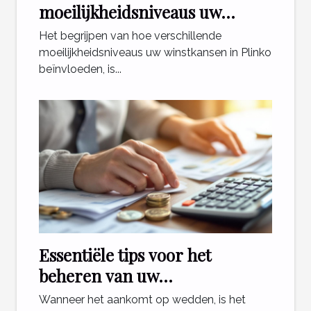
moeilijkheidsniveaus uw
winstkansen in Plinko?
Het begrijpen van hoe verschillende
moeilijkheidsniveaus uw winstkansen in Plinko
beïnvloeden, is...
Essentiële tips voor het
beheren van uw
weddenschapsbudget
Wanneer het aankomt op wedden, is het