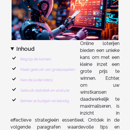
Online loterijen
Inhoud
bieden een unieke
kans om met een
Begrijp de kansen
kleine inzet een
Maak gebruik van groepsspelen
grote prijs te
winnen. Echter,
Kies de juiste loterij
om uw
Gebruik statistiek en analyse
winstkansen
daadwerkelijk te
Beheer je budget verstandig
maximaliseren, is
inzicht in
effectieve strategieën essentieel. Ontdek in de
volgende paragrafen waardevolle tips en