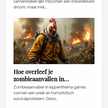
samenstellen lijkt misschien een onbereikbare
droom, maar met...
Hoe overleef je
zombieaanvallen in
kippenthema games?
Zombieaanvallen in kippenthema games
vormen een uniek en humoristisch
survivalprobleem. Deze...