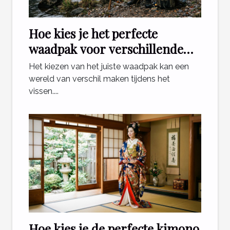
Hoe kies je het perfecte
waadpak voor verschillende
visomstandigheden?
Het kiezen van het juiste waadpak kan een
wereld van verschil maken tijdens het
vissen....
Hoe kies je de perfecte kimono