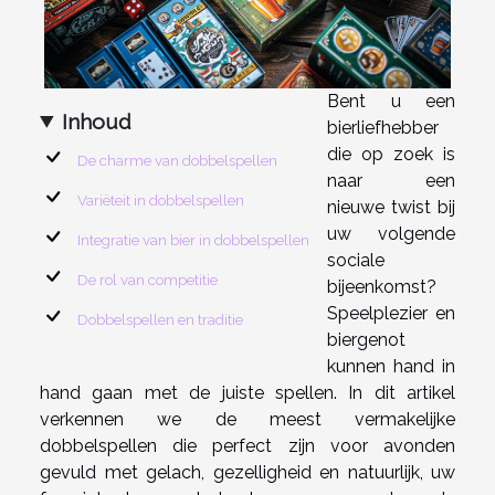
Bent u een
Inhoud
bierliefhebber
die op zoek is
De charme van dobbelspellen
naar een
Variëteit in dobbelspellen
nieuwe twist bij
uw volgende
Integratie van bier in dobbelspellen
sociale
De rol van competitie
bijeenkomst?
Speelplezier en
Dobbelspellen en traditie
biergenot
kunnen hand in
hand gaan met de juiste spellen. In dit artikel
verkennen we de meest vermakelijke
dobbelspellen die perfect zijn voor avonden
gevuld met gelach, gezelligheid en natuurlijk, uw