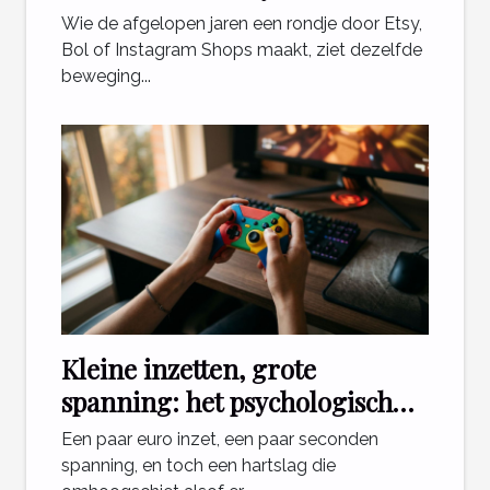
de e-commerce veranderen
Wie de afgelopen jaren een rondje door Etsy,
Bol of Instagram Shops maakt, ziet dezelfde
beweging...
Kleine inzetten, grote
spanning: het psychologisch
effect van mini games
Een paar euro inzet, een paar seconden
spanning, en toch een hartslag die