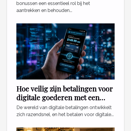
bonussen een essentieel rol bij het
aantrekken en behouden...
Hoe veilig zijn betalingen voor
digitale goederen met een
telefoonabonnement?
De wereld van digitale betalingen ontwikkelt
zich razendsnel, en het betalen voor digitale...