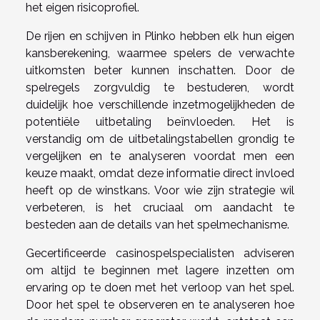
het eigen risicoprofiel.
De rijen en schijven in Plinko hebben elk hun eigen
kansberekening, waarmee spelers de verwachte
uitkomsten beter kunnen inschatten. Door de
spelregels zorgvuldig te bestuderen, wordt
duidelijk hoe verschillende inzetmogelijkheden de
potentiële uitbetaling beïnvloeden. Het is
verstandig om de uitbetalingstabellen grondig te
vergelijken en te analyseren voordat men een
keuze maakt, omdat deze informatie direct invloed
heeft op de winstkans. Voor wie zijn strategie wil
verbeteren, is het cruciaal om aandacht te
besteden aan de details van het spelmechanisme.
Gecertificeerde casinospelspecialisten adviseren
om altijd te beginnen met lagere inzetten om
ervaring op te doen met het verloop van het spel.
Door het spel te observeren en te analyseren hoe