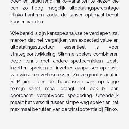
doen en uitsluitend Plinko-varianten te kiezen die
een zo hoog mogelijk uitbetalingspercentage
Plinko hanteren, zodat de kansen optimaal benut
kunnen worden.
Wie bereid is zijn kansspelanalyse te verdiepen, zal
merken dat het vergelijken van expected value en
uitbetalingsstructuur essentieel is voor
strategieontwikkeling. Slimme spelers combineren
deze kennis met andere speltechnieken, zoals
inzetten spreiden of inzetten aanpassen op basis
van winst- en verliesreeksen. Zo vergroot inzicht in
RTP niet alleen de theoretische kans op lange
termijn winst, maar draagt het ook bij aan
doordacht, verantwoord spelgedrag. Uiteindelijk
maakt het verschil tussen simpelweg spelen en het
maximaal benutten van de winstpotentie bij Plinko.