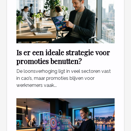
Is er een ideale strategie voor
promoties benutten?
De loonsverhoging ligt in veel sectoren vast
in cao’s, maar promoties blijven voor
werknemers vaak...