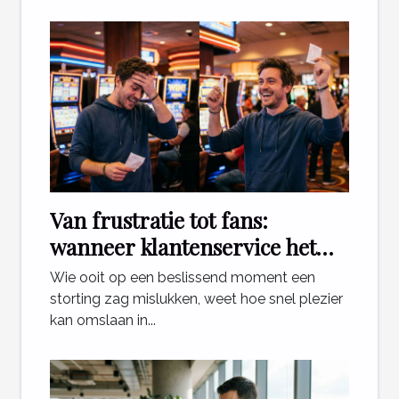
Van frustratie tot fans:
wanneer klantenservice het
verschil maakt voor gokkers
Wie ooit op een beslissend moment een
storting zag mislukken, weet hoe snel plezier
kan omslaan in...