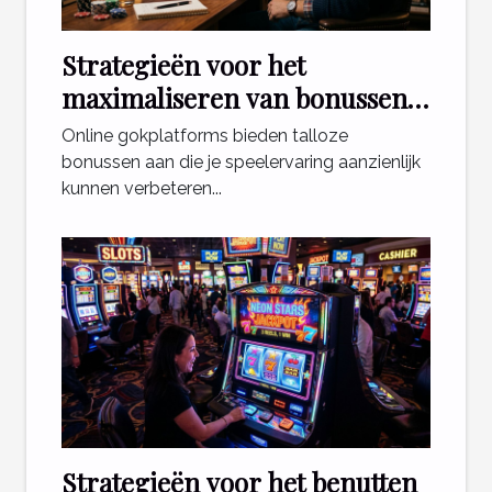
Strategieën voor het
maximaliseren van bonussen
bij online gokplatforms
Online gokplatforms bieden talloze
bonussen aan die je speelervaring aanzienlijk
kunnen verbeteren...
Strategieën voor het benutten