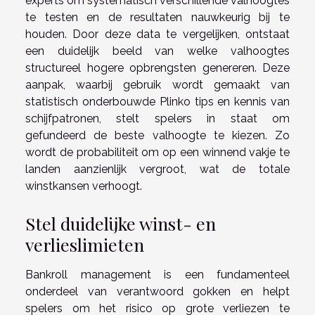
experts om systematisch verschillende valhoogtes
te testen en de resultaten nauwkeurig bij te
houden. Door deze data te vergelijken, ontstaat
een duidelijk beeld van welke valhoogtes
structureel hogere opbrengsten genereren. Deze
aanpak, waarbij gebruik wordt gemaakt van
statistisch onderbouwde Plinko tips en kennis van
schijfpatronen, stelt spelers in staat om
gefundeerd de beste valhoogte te kiezen. Zo
wordt de probabiliteit om op een winnend vakje te
landen aanzienlijk vergroot, wat de totale
winstkansen verhoogt.
Stel duidelijke winst- en
verlieslimieten
Bankroll management is een fundamenteel
onderdeel van verantwoord gokken en helpt
spelers om het risico op grote verliezen te