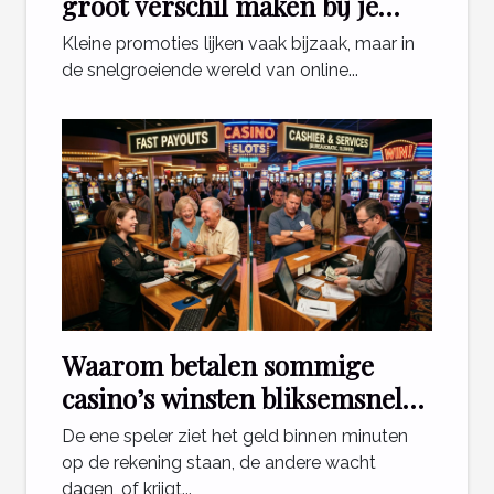
groot verschil maken bij je
sportweddenschappen?
Kleine promoties lijken vaak bijzaak, maar in
de snelgroeiende wereld van online...
Waarom betalen sommige
casino’s winsten bliksemsnel
uit en andere niet?
De ene speler ziet het geld binnen minuten
op de rekening staan, de andere wacht
dagen, of krijgt...