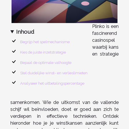
Plinko is een
Inhoud
fascinerend
casinospel
Begrijp het spelmechanisme
waarbij kans
Kies de juiste inzetstrategie
en strategie
Bepaal de optimale valhoogte
Stel duidelijke winst- en verlieslimieten
Analyseer het uitbetalingspercentage
samenkomen. Wie de uitkomst van de vallende
schijf wil beïnvloeden, doet er goed aan zich te
verdiepen in effectieve technieken. Ontdek
hieronder hoe je je winstkansen aanzienlijk kunt