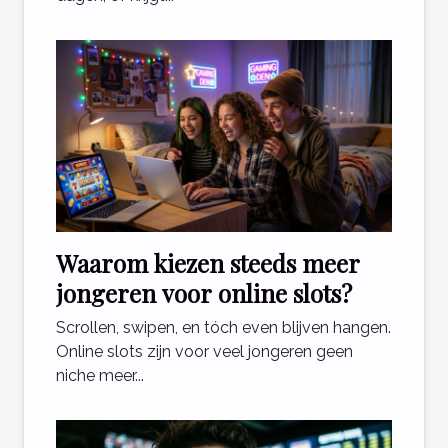
Waarom kiezen steeds meer
jongeren voor online slots?
Scrollen, swipen, en tóch even blijven hangen.
Online slots zijn voor veel jongeren geen
niche meer...