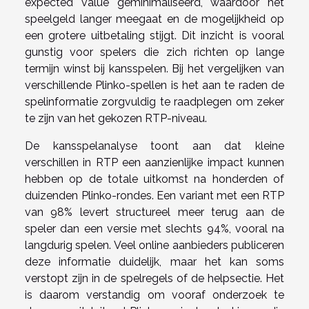
expected value geminimaliseerd, waardoor het
speelgeld langer meegaat en de mogelijkheid op
een grotere uitbetaling stijgt. Dit inzicht is vooral
gunstig voor spelers die zich richten op lange
termijn winst bij kansspelen. Bij het vergelijken van
verschillende Plinko-spellen is het aan te raden de
spelinformatie zorgvuldig te raadplegen om zeker
te zijn van het gekozen RTP-niveau.
De kansspelanalyse toont aan dat kleine
verschillen in RTP een aanzienlijke impact kunnen
hebben op de totale uitkomst na honderden of
duizenden Plinko-rondes. Een variant met een RTP
van 98% levert structureel meer terug aan de
speler dan een versie met slechts 94%, vooral na
langdurig spelen. Veel online aanbieders publiceren
deze informatie duidelijk, maar het kan soms
verstopt zijn in de spelregels of de helpsectie. Het
is daarom verstandig om vooraf onderzoek te