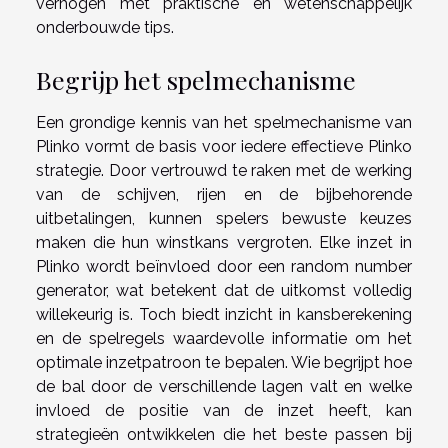
verhogen met praktische en wetenschappelijk
onderbouwde tips.
Begrijp het spelmechanisme
Een grondige kennis van het spelmechanisme van
Plinko vormt de basis voor iedere effectieve Plinko
strategie. Door vertrouwd te raken met de werking
van de schijven, rijen en de bijbehorende
uitbetalingen, kunnen spelers bewuste keuzes
maken die hun winstkans vergroten. Elke inzet in
Plinko wordt beïnvloed door een random number
generator, wat betekent dat de uitkomst volledig
willekeurig is. Toch biedt inzicht in kansberekening
en de spelregels waardevolle informatie om het
optimale inzetpatroon te bepalen. Wie begrijpt hoe
de bal door de verschillende lagen valt en welke
invloed de positie van de inzet heeft, kan
strategieën ontwikkelen die het beste passen bij