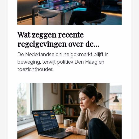
Wat zeggen recente
regelgevingen over de
toekomst van online casino's in
De Nederlandse online gokmarkt blijft in
Nederland?
beweging, terwijl politiek Den Haag en
toezichthouder...