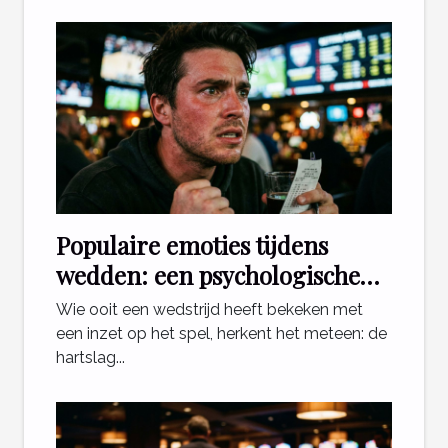
Populaire emoties tijdens
wedden: een psychologische
blik
Wie ooit een wedstrijd heeft bekeken met
een inzet op het spel, herkent het meteen: de
hartslag...