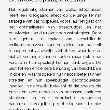
Het regelmatig claimen van welkomstbonussen
heeft een diepgaand effect op de lange termijn
strategie van casinospelers, vooral als het gaat om
het optimaliseren van speelbudget en het
ontwikkelen van duurzame bonusstrategieën. Door
slim gebruik te maken van verschillende
welkomstbonussen kunnen spelers hun bankroll
management aanzienlijk verbeteren, waardoor ze
niet alleen langer kunnen spelen, maar ook meer
variatie in hun speelstijl kunnen aanbrengen. Dit
leidt tot een efficiëntere benutting van beschikbare
middelen, waarbij spelers hun risico’s beter kunnen
spreiden en hun speelbudget gecontroleerder
inzetten. In de praktijk betekent dit dat spelers, die
consistent gebruikmaken van bonussen, vaak een
stabielere en meer doordachte benadering
hanteren in vergelijking met degenen die hier
minder op letten.