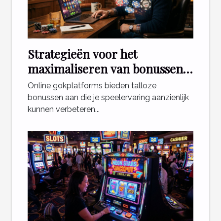
Strategieën voor het
maximaliseren van bonussen
bij online gokplatforms
Online gokplatforms bieden talloze
bonussen aan die je speelervaring aanzienlijk
kunnen verbeteren...