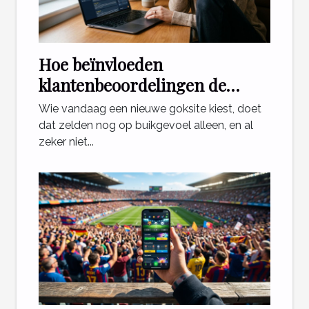
Hoe beïnvloeden
klantenbeoordelingen de
keuze voor een goksite?
Wie vandaag een nieuwe goksite kiest, doet
dat zelden nog op buikgevoel alleen, en al
zeker niet...