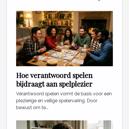
Hoe verantwoord spelen
bijdraagt aan spelplezier
Verantwoord spelen vormt de basis voor een
plezierige en veilige spelervaring. Door
bewust om te...