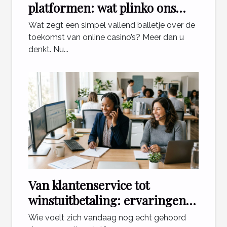
platformen: wat plinko ons
leert
Wat zegt een simpel vallend balletje over de
toekomst van online casino’s? Meer dan u
denkt. Nu...
Van klantenservice tot
winstuitbetaling: ervaringen
die ertoe doen
Wie voelt zich vandaag nog echt gehoord