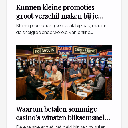
Kunnen kleine promoties
groot verschil maken bij je
sportweddenschappen?
Kleine promoties lijken vaak bijzaak, maar in
de snelgroeiende wereld van online...
Waarom betalen sommige
casino’s winsten bliksemsnel
uit en andere niet?
De ene speler ziet het geld binnen minuten