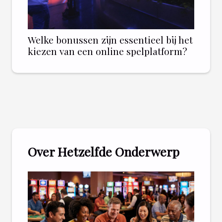
Welke bonussen zijn essentieel bij het
kiezen van een online spelplatform?
Over Hetzelfde Onderwerp