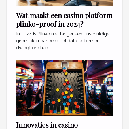
Wat maakt een casino platform
plinko-proof in 2024?
In 2024 is Plinko niet langer een onschuldige
gimmick, maar een spel dat platformen
dwingt om hun...
Innovaties in casino