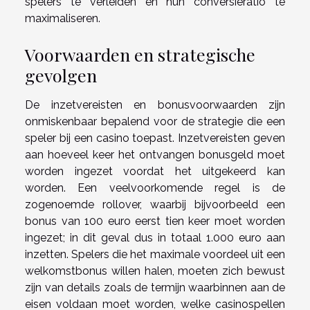
spelers te verleiden en hun conversieratio te
maximaliseren.
Voorwaarden en strategische
gevolgen
De inzetvereisten en bonusvoorwaarden zijn
onmiskenbaar bepalend voor de strategie die een
speler bij een casino toepast. Inzetvereisten geven
aan hoeveel keer het ontvangen bonusgeld moet
worden ingezet voordat het uitgekeerd kan
worden. Een veelvoorkomende regel is de
zogenoemde rollover, waarbij bijvoorbeeld een
bonus van 100 euro eerst tien keer moet worden
ingezet; in dit geval dus in totaal 1.000 euro aan
inzetten. Spelers die het maximale voordeel uit een
welkomstbonus willen halen, moeten zich bewust
zijn van details zoals de termijn waarbinnen aan de
eisen voldaan moet worden, welke casinospellen