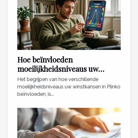
Hoe beïnvloeden
moeilijkheidsniveaus uw
winstkansen in Plinko?
Het begrijpen van hoe verschillende
moeilijkheidsniveaus uw winstkansen in Plinko
beïnvloeden, is...