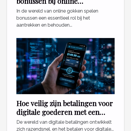
bonussen bij online
gokplatforms?
In de wereld van online gokken spelen
bonussen een essentieel rol bij het
aantrekken en behouden...
Hoe veilig zijn betalingen voor
digitale goederen met een
telefoonabonnement?
De wereld van digitale betalingen ontwikkelt
zich razendsnel, en het betalen voor digitale...