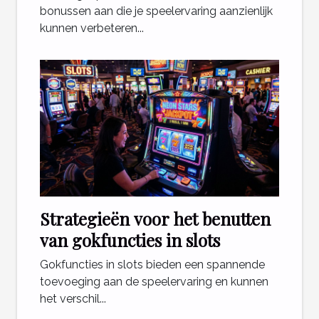
bonussen aan die je speelervaring aanzienlijk
kunnen verbeteren...
Strategieën voor het benutten
van gokfuncties in slots
Gokfuncties in slots bieden een spannende
toevoeging aan de speelervaring en kunnen
het verschil...