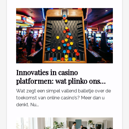
Innovaties in casino
platformen: wat plinko ons
leert
Wat zegt een simpel vallend balletje over de
toekomst van online casino’s? Meer dan u
denkt. Nu...