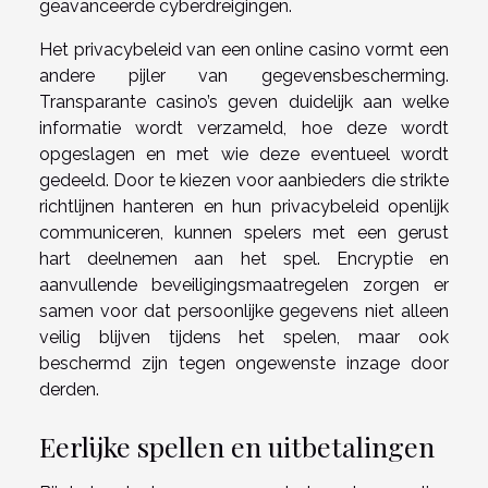
geavanceerde cyberdreigingen.
Het privacybeleid van een online casino vormt een
andere pijler van gegevensbescherming.
Transparante casino’s geven duidelijk aan welke
informatie wordt verzameld, hoe deze wordt
opgeslagen en met wie deze eventueel wordt
gedeeld. Door te kiezen voor aanbieders die strikte
richtlijnen hanteren en hun privacybeleid openlijk
communiceren, kunnen spelers met een gerust
hart deelnemen aan het spel. Encryptie en
aanvullende beveiligingsmaatregelen zorgen er
samen voor dat persoonlijke gegevens niet alleen
veilig blijven tijdens het spelen, maar ook
beschermd zijn tegen ongewenste inzage door
derden.
Eerlijke spellen en uitbetalingen