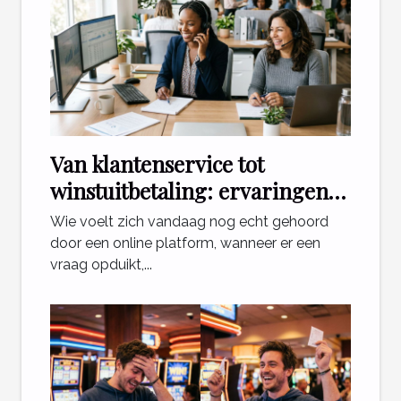
Van klantenservice tot
winstuitbetaling: ervaringen
die ertoe doen
Wie voelt zich vandaag nog echt gehoord
door een online platform, wanneer er een
vraag opduikt,...