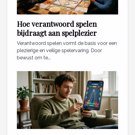
Hoe verantwoord spelen
bijdraagt aan spelplezier
Verantwoord spelen vormt de basis voor een
plezierige en veilige spelervaring. Door
bewust om te...