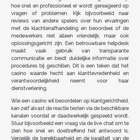
hoe snel en professioneel er wordt gereageerd op
vragen of problemen. Kijk bijvoorbeeld naar
reviews van andere spelers over hun ervaringen
met de klachtenafhandeling en beoordeel of de
medewerkers niet alleen vriendelijk, maar ook
oplossingsgericht zijn. Een betrouwbare helpdesk
maakt vaak gebruik van transparante
communicatie en biedt duidelijke informatie over
procedures bij geschillen. Dit is een teken dat het
casino waarde hecht aan klanttevredenheid en
verantwoordelijkheid neemt voor haar
dienstverlening.
Wie een casino wil beoordelen op klantgerichtheid,
kan zelf alvast de reactie testen via de beschikbare
kanalen voordat er daadwerkelijk gespeeld wordt.
Stuur bijvoorbeeld een vraag via de live chat om te
zien hoe snel en doeltreffend het antwoord is.
Vergelijk de bereikbaarheid en de kwaliteit van de