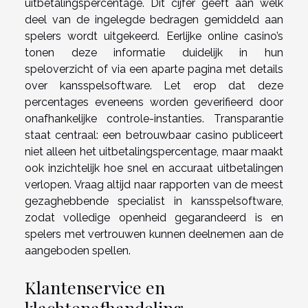
uitbetalingspercentage. Dit cijfer geeft aan welk
deel van de ingelegde bedragen gemiddeld aan
spelers wordt uitgekeerd. Eerlijke online casino’s
tonen deze informatie duidelijk in hun
speloverzicht of via een aparte pagina met details
over kansspelsoftware. Let erop dat deze
percentages eveneens worden geverifieerd door
onafhankelijke controle-instanties. Transparantie
staat centraal: een betrouwbaar casino publiceert
niet alleen het uitbetalingspercentage, maar maakt
ook inzichtelijk hoe snel en accuraat uitbetalingen
verlopen. Vraag altijd naar rapporten van de meest
gezaghebbende specialist in kansspelsoftware,
zodat volledige openheid gegarandeerd is en
spelers met vertrouwen kunnen deelnemen aan de
aangeboden spellen.
Klantenservice en
klachtenafhandeling