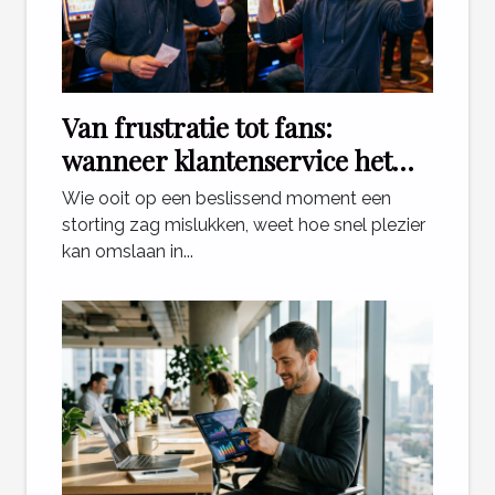
Van frustratie tot fans:
wanneer klantenservice het
verschil maakt voor gokkers
Wie ooit op een beslissend moment een
storting zag mislukken, weet hoe snel plezier
kan omslaan in...