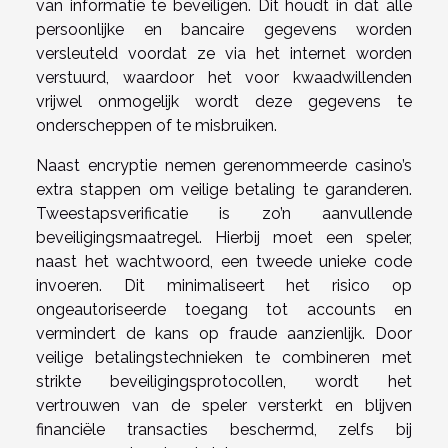
van informatie te beveiligen. Dit houdt in dat alle
persoonlijke en bancaire gegevens worden
versleuteld voordat ze via het internet worden
verstuurd, waardoor het voor kwaadwillenden
vrijwel onmogelijk wordt deze gegevens te
onderscheppen of te misbruiken.
Naast encryptie nemen gerenommeerde casino’s
extra stappen om veilige betaling te garanderen.
Tweestapsverificatie is zo’n aanvullende
beveiligingsmaatregel. Hierbij moet een speler,
naast het wachtwoord, een tweede unieke code
invoeren. Dit minimaliseert het risico op
ongeautoriseerde toegang tot accounts en
vermindert de kans op fraude aanzienlijk. Door
veilige betalingstechnieken te combineren met
strikte beveiligingsprotocollen, wordt het
vertrouwen van de speler versterkt en blijven
financiële transacties beschermd, zelfs bij