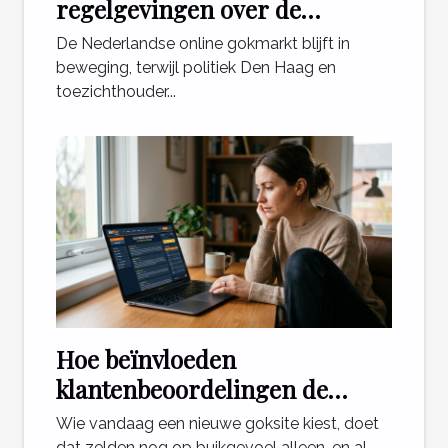
regelgevingen over de
toekomst van online casino's in
De Nederlandse online gokmarkt blijft in
Nederland?
beweging, terwijl politiek Den Haag en
toezichthouder...
Hoe beïnvloeden
klantenbeoordelingen de
keuze voor een goksite?
Wie vandaag een nieuwe goksite kiest, doet
dat zelden nog op buikgevoel alleen, en al