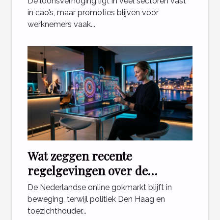
De loonsverhoging ligt in veel sectoren vast
in cao’s, maar promoties blijven voor
werknemers vaak...
Wat zeggen recente
regelgevingen over de
toekomst van online casino's in
De Nederlandse online gokmarkt blijft in
Nederland?
beweging, terwijl politiek Den Haag en
toezichthouder...