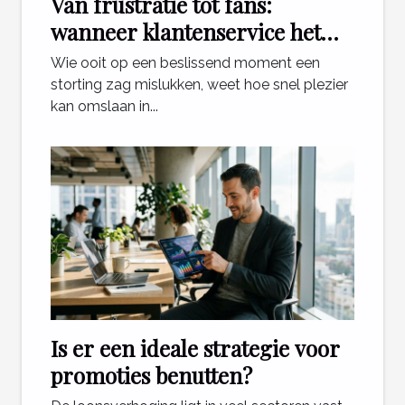
Van frustratie tot fans:
wanneer klantenservice het
verschil maakt voor gokkers
Wie ooit op een beslissend moment een
storting zag mislukken, weet hoe snel plezier
kan omslaan in...
Is er een ideale strategie voor
promoties benutten?