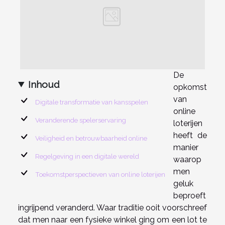
De
Inhoud
opkomst
van
Digitale transformatie van kansspelen
online
Veranderende spelerservaring
loterijen
heeft de
Veiligheid en betrouwbaarheid online
manier
Regelgeving in een digitale wereld
waarop
men
Toekomstperspectieven van online loterijen
geluk
beproeft
ingrijpend veranderd. Waar traditie ooit voorschreef
dat men naar een fysieke winkel ging om een lot te