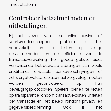
in het platform.
Controleer betaalmethoden en
uitbetalingen
Bij het kiezen van een online casino of
sportweddenschappen platform is het
noodzakelijk om te letten op veilige
betaalmethoden en de efficiëntie van de
transactieverwerking. Een goede goksite biedt
verschillende betrouwbare stortingen aan, zoals
creditcards, e-wallets, bankoverschrijvingen of
zelfs cryptovaluta, die allemaal zorgvuldig moeten
worden gecontroleerd op hun
beveiligingsprotocollen. Spelers dienen te letten
op transparantie rondom transactiekosten, limieten
per transactie en het beleid rondom privacy en
gegevensbescherming. Ook is het