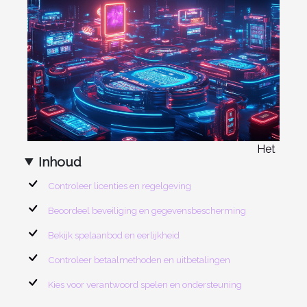
Het
Inhoud
Controleer licenties en regelgeving
Beoordeel beveiliging en gegevensbescherming
Bekijk spelaanbod en eerlijkheid
Controleer betaalmethoden en uitbetalingen
Kies voor verantwoord spelen en ondersteuning