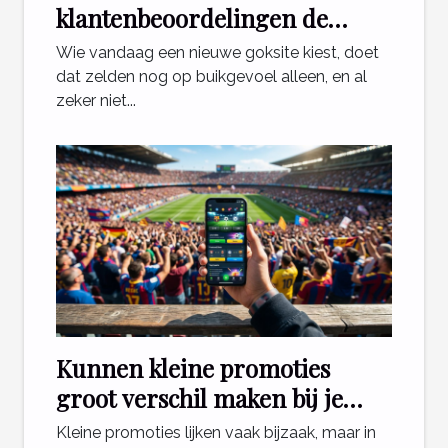
klantenbeoordelingen de
keuze voor een goksite?
Wie vandaag een nieuwe goksite kiest, doet
dat zelden nog op buikgevoel alleen, en al
zeker niet...
Kunnen kleine promoties
groot verschil maken bij je
sportweddenschappen?
Kleine promoties lijken vaak bijzaak, maar in