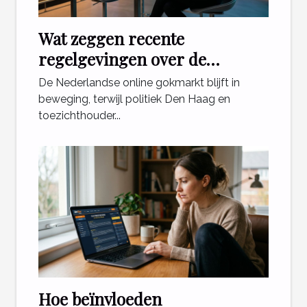
Wat zeggen recente
regelgevingen over de
toekomst van online casino's in
De Nederlandse online gokmarkt blijft in
Nederland?
beweging, terwijl politiek Den Haag en
toezichthouder...
Hoe beïnvloeden