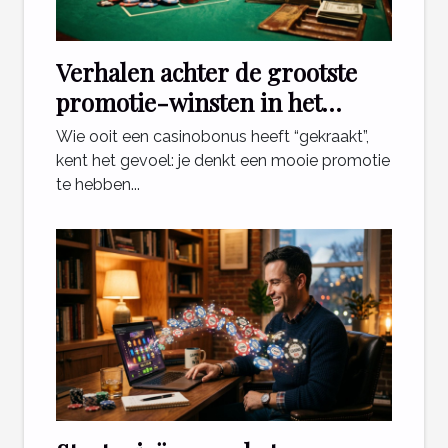
Verhalen achter de grootste
promotie-winsten in het
casino
Wie ooit een casinobonus heeft “gekraakt”,
kent het gevoel: je denkt een mooie promotie
te hebben...