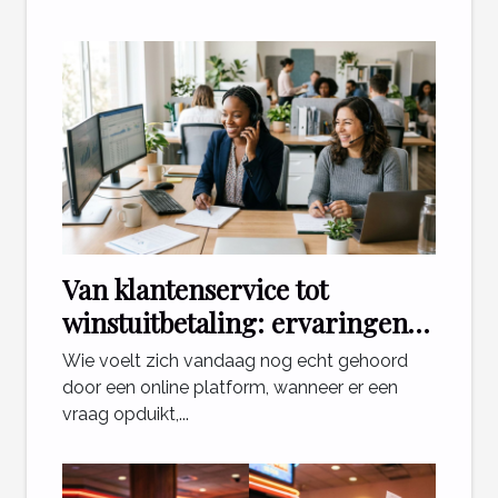
Van klantenservice tot
winstuitbetaling: ervaringen
die ertoe doen
Wie voelt zich vandaag nog echt gehoord
door een online platform, wanneer er een
vraag opduikt,...