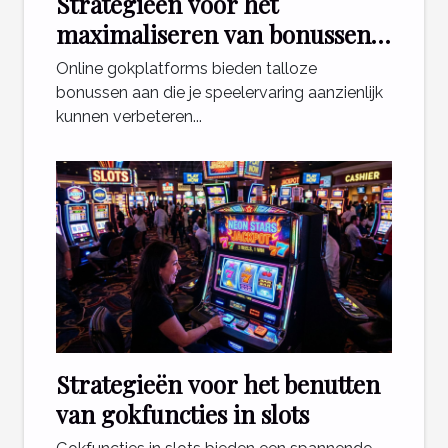
Strategieën voor het
maximaliseren van bonussen
bij online gokplatforms
Online gokplatforms bieden talloze
bonussen aan die je speelervaring aanzienlijk
kunnen verbeteren...
Strategieën voor het benutten
van gokfuncties in slots