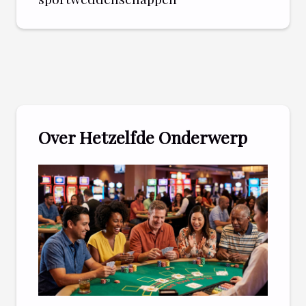
Over Hetzelfde Onderwerp