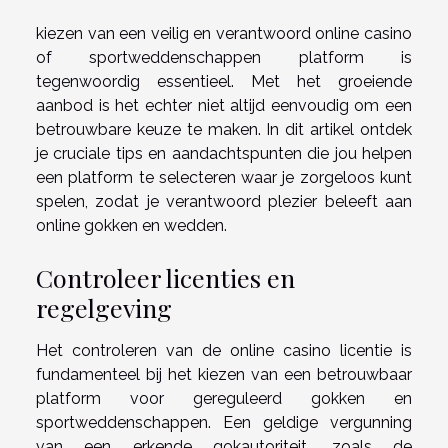
kiezen van een veilig en verantwoord online casino
of sportweddenschappen platform is
tegenwoordig essentieel. Met het groeiende
aanbod is het echter niet altijd eenvoudig om een
betrouwbare keuze te maken. In dit artikel ontdek
je cruciale tips en aandachtspunten die jou helpen
een platform te selecteren waar je zorgeloos kunt
spelen, zodat je verantwoord plezier beleeft aan
online gokken en wedden.
Controleer licenties en
regelgeving
Het controleren van de online casino licentie is
fundamenteel bij het kiezen van een betrouwbaar
platform voor gereguleerd gokken en
sportweddenschappen. Een geldige vergunning
van een erkende gokautoriteit, zoals de