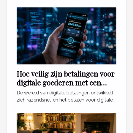
Hoe veilig zijn betalingen voor
digitale goederen met een
telefoonabonnement?
De wereld van digitale betalingen ontwikkelt
zich razendsnel, en het betalen voor digitale...