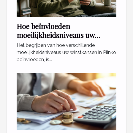
Hoe beïnvloeden
moeilijkheidsniveaus uw
winstkansen in Plinko?
Het begrijpen van hoe verschillende
moeilijkheidsniveaus uw winstkansen in Plinko
beïnvloeden, is...