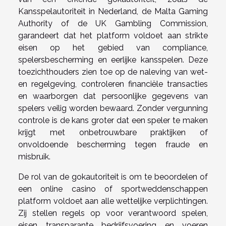
Kansspelautoriteit in Nederland, de Malta Gaming
Authority of de UK Gambling Commission,
garandeert dat het platform voldoet aan strikte
eisen op het gebied van compliance,
spelersbescherming en eerlijke kansspelen. Deze
toezichthouders zien toe op de naleving van wet-
en regelgeving, controleren financiële transacties
en waarborgen dat persoonlijke gegevens van
spelers veilig worden bewaard. Zonder vergunning
controle is de kans groter dat een speler te maken
krijgt met onbetrouwbare praktijken of
onvoldoende bescherming tegen fraude en
misbruik.
De rol van de gokautoriteit is om te beoordelen of
een online casino of sportweddenschappen
platform voldoet aan alle wettelijke verplichtingen.
Zij stellen regels op voor verantwoord spelen,
eisen transparante bedrijfsvoering en voeren