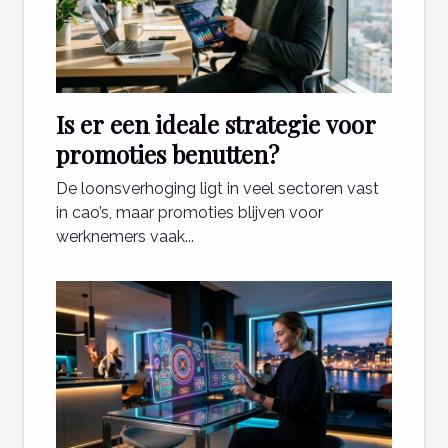
Is er een ideale strategie voor
promoties benutten?
De loonsverhoging ligt in veel sectoren vast
in cao’s, maar promoties blijven voor
werknemers vaak...