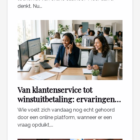
denkt. Nu...
Van klantenservice tot
winstuitbetaling: ervaringen
die ertoe doen
Wie voelt zich vandaag nog echt gehoord
door een online platform, wanneer er een
vraag opduikt,...