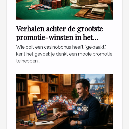
Verhalen achter de grootste
promotie-winsten in het
casino
Wie ooit een casinobonus heeft “gekraakt”,
kent het gevoel: je denkt een mooie promotie
te hebben...