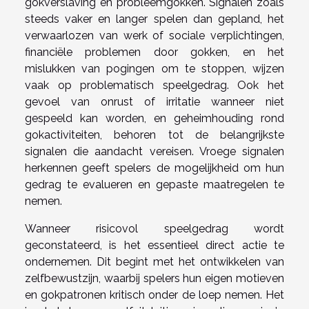
gokverslaving en probleemgokken. Signalen zoals
steeds vaker en langer spelen dan gepland, het
verwaarlozen van werk of sociale verplichtingen,
financiële problemen door gokken, en het
mislukken van pogingen om te stoppen, wijzen
vaak op problematisch speelgedrag. Ook het
gevoel van onrust of irritatie wanneer niet
gespeeld kan worden, en geheimhouding rond
gokactiviteiten, behoren tot de belangrijkste
signalen die aandacht vereisen. Vroege signalen
herkennen geeft spelers de mogelijkheid om hun
gedrag te evalueren en gepaste maatregelen te
nemen.
Wanneer risicovol speelgedrag wordt
geconstateerd, is het essentieel direct actie te
ondernemen. Dit begint met het ontwikkelen van
zelfbewustzijn, waarbij spelers hun eigen motieven
en gokpatronen kritisch onder de loep nemen. Het