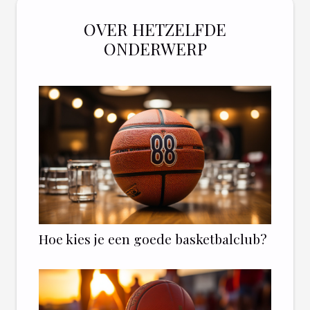
OVER HETZELFDE
ONDERWERP
Hoe kies je een goede basketbalclub?