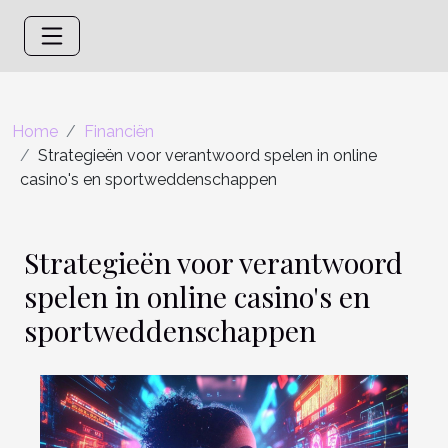
Home
Financiën
Strategieën voor verantwoord spelen in online
casino's en sportweddenschappen
Strategieën voor verantwoord
spelen in online casino's en
sportweddenschappen