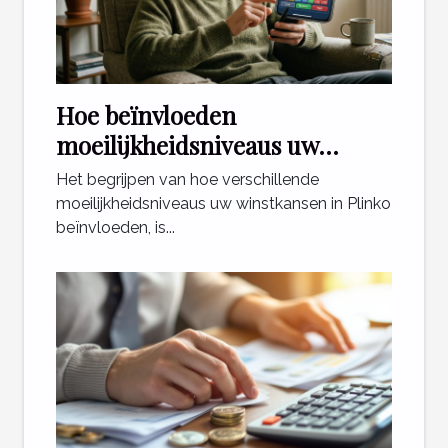
Hoe beïnvloeden
moeilijkheidsniveaus uw
winstkansen in Plinko?
Het begrijpen van hoe verschillende
moeilijkheidsniveaus uw winstkansen in Plinko
beïnvloeden, is...