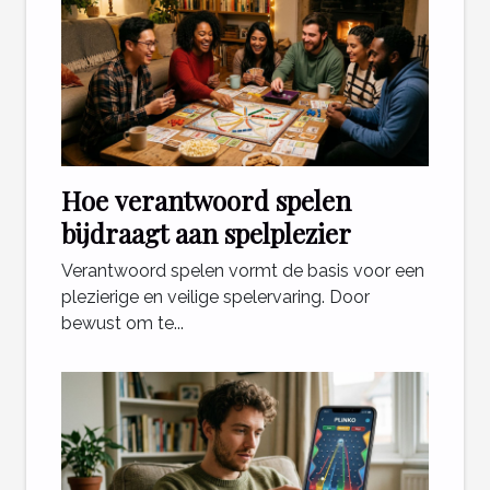
Hoe verantwoord spelen
bijdraagt aan spelplezier
Verantwoord spelen vormt de basis voor een
plezierige en veilige spelervaring. Door
bewust om te...