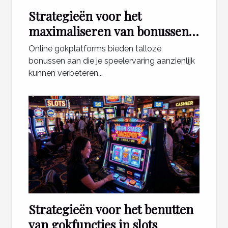
Strategieën voor het
maximaliseren van bonussen
bij online gokplatforms
Online gokplatforms bieden talloze
bonussen aan die je speelervaring aanzienlijk
kunnen verbeteren...
Strategieën voor het benutten
van gokfuncties in slots