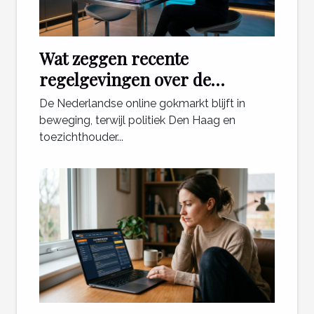
Wat zeggen recente
regelgevingen over de
toekomst van online casino's in
De Nederlandse online gokmarkt blijft in
Nederland?
beweging, terwijl politiek Den Haag en
toezichthouder...