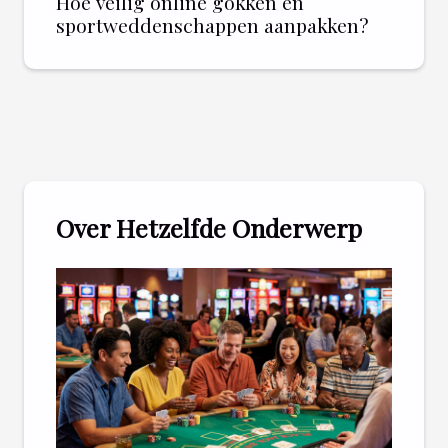
Hoe veilig online gokken en
sportweddenschappen aanpakken?
Over Hetzelfde Onderwerp