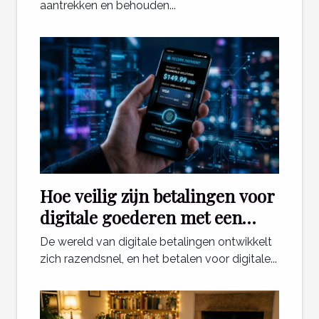
aantrekken en behouden...
Hoe veilig zijn betalingen voor
digitale goederen met een
telefoonabonnement?
De wereld van digitale betalingen ontwikkelt
zich razendsnel, en het betalen voor digitale...