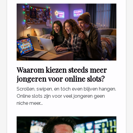
Waarom kiezen steeds meer
jongeren voor online slots?
Scrollen, swipen, en tóch even blijven hangen.
Online slots zijn voor veel jongeren geen
niche meer...