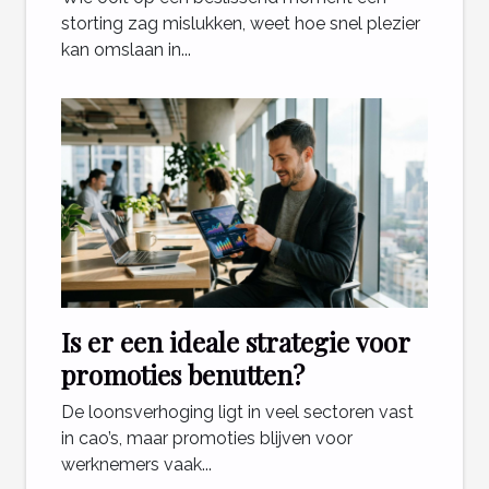
storting zag mislukken, weet hoe snel plezier
kan omslaan in...
Is er een ideale strategie voor
promoties benutten?
De loonsverhoging ligt in veel sectoren vast
in cao’s, maar promoties blijven voor
werknemers vaak...