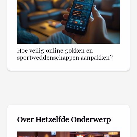
Hoe veilig online gokken en
sportweddenschappen aanpakken?
Over Hetzelfde Onderwerp