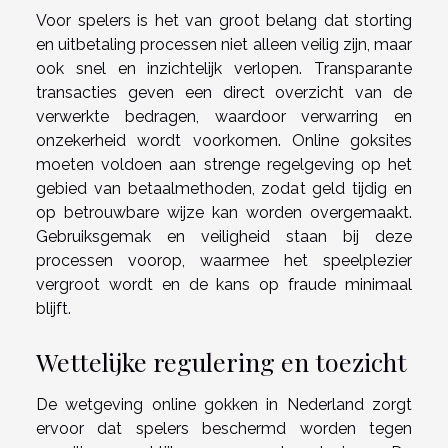
Voor spelers is het van groot belang dat storting
en uitbetaling processen niet alleen veilig zijn, maar
ook snel en inzichtelijk verlopen. Transparante
transacties geven een direct overzicht van de
verwerkte bedragen, waardoor verwarring en
onzekerheid wordt voorkomen. Online goksites
moeten voldoen aan strenge regelgeving op het
gebied van betaalmethoden, zodat geld tijdig en
op betrouwbare wijze kan worden overgemaakt.
Gebruiksgemak en veiligheid staan bij deze
processen voorop, waarmee het speelplezier
vergroot wordt en de kans op fraude minimaal
blijft.
Wettelijke regulering en toezicht
De wetgeving online gokken in Nederland zorgt
ervoor dat spelers beschermd worden tegen