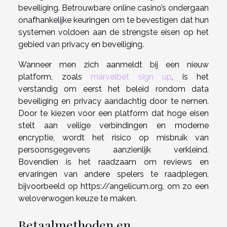
beveiliging. Betrouwbare online casino’s ondergaan
onafhankelijke keuringen om te bevestigen dat hun
systemen voldoen aan de strengste eisen op het
gebied van privacy en beveiliging.
Wanneer men zich aanmeldt bij een nieuw
platform, zoals
marvelbet sign up
, is het
verstandig om eerst het beleid rondom data
beveiliging en privacy aandachtig door te nemen.
Door te kiezen voor een platform dat hoge eisen
stelt aan veilige verbindingen en moderne
encryptie, wordt het risico op misbruik van
persoonsgegevens aanzienlijk verkleind.
Bovendien is het raadzaam om reviews en
ervaringen van andere spelers te raadplegen,
bijvoorbeeld op https://angelicum.org, om zo een
weloverwogen keuze te maken.
Betaalmethoden en