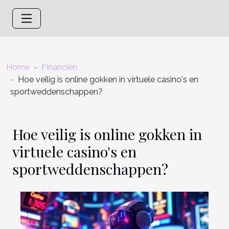
Home
Financiën
Hoe veilig is online gokken in virtuele casino's en
sportweddenschappen?
Hoe veilig is online gokken in
virtuele casino's en
sportweddenschappen?