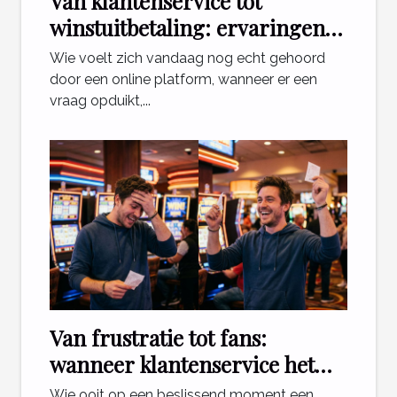
Van klantenservice tot
winstuitbetaling: ervaringen
die ertoe doen
Wie voelt zich vandaag nog echt gehoord
door een online platform, wanneer er een
vraag opduikt,...
Van frustratie tot fans:
wanneer klantenservice het
verschil maakt voor gokkers
Wie ooit op een beslissend moment een