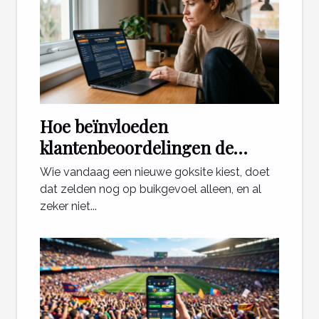
Hoe beïnvloeden
klantenbeoordelingen de
keuze voor een goksite?
Wie vandaag een nieuwe goksite kiest, doet
dat zelden nog op buikgevoel alleen, en al
zeker niet...