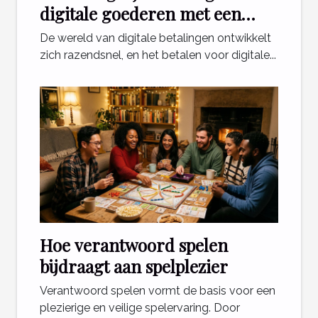
digitale goederen met een
telefoonabonnement?
De wereld van digitale betalingen ontwikkelt
zich razendsnel, en het betalen voor digitale...
Hoe verantwoord spelen
bijdraagt aan spelplezier
Verantwoord spelen vormt de basis voor een
plezierige en veilige spelervaring. Door