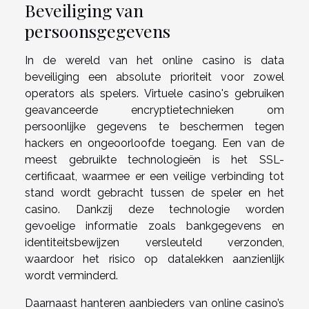
Beveiliging van
persoonsgegevens
In de wereld van het online casino is data
beveiliging een absolute prioriteit voor zowel
operators als spelers. Virtuele casino's gebruiken
geavanceerde encryptietechnieken om
persoonlijke gegevens te beschermen tegen
hackers en ongeoorloofde toegang. Een van de
meest gebruikte technologieën is het SSL-
certificaat, waarmee er een veilige verbinding tot
stand wordt gebracht tussen de speler en het
casino. Dankzij deze technologie worden
gevoelige informatie zoals bankgegevens en
identiteitsbewijzen versleuteld verzonden,
waardoor het risico op datalekken aanzienlijk
wordt verminderd.
Daarnaast hanteren aanbieders van online casino’s