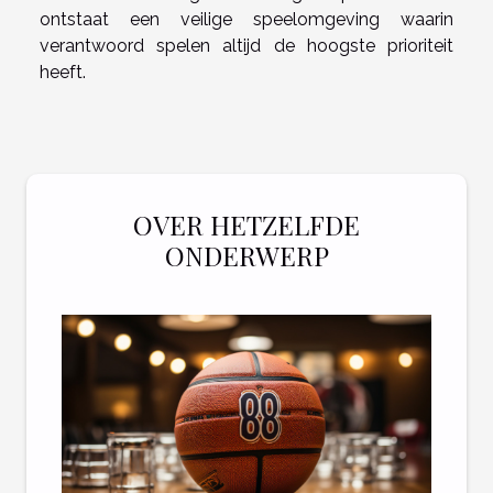
ontstaat een veilige speelomgeving waarin
verantwoord spelen altijd de hoogste prioriteit
heeft.
OVER HETZELFDE
ONDERWERP