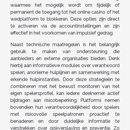
waarmee het mogelijk wordt om tijdelijk of
permanent de toegang tot het online casino of het
wedplatform te blokkeren. Deze opties zijn direct
te activeren via de accountinstellingen en zijn
effectief in het voorkomen van impulsief gedrag.
Naast technische maatregelen is het belangrijk
gebruik te maken van ondersteuning die
aanbieders en externe organisaties bieden. Denk
hierbij aan informatieve modules over verantwoord
spelen, anonieme hulplijnen en samenwerking met
erkende hulpinstanties. Door deze strategieën te
combineren met het bewust monitoren van het
eigen spelersprofiel, kan iedere deelnemer actief
bijdragen aan risicobeperking. Platforms nemen
bovendien hun verantwoordelijkheid door spelers
met risicovolle speelpatronen proactief te
benaderen en door duidelijke informatie te
verstrekken over gokverslaving en preventie. Zo