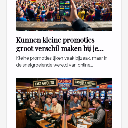
Kunnen kleine promoties
groot verschil maken bij je
sportweddenschappen?
Kleine promoties lijken vaak bijzaak, maar in
de snelgroeiende wereld van online...