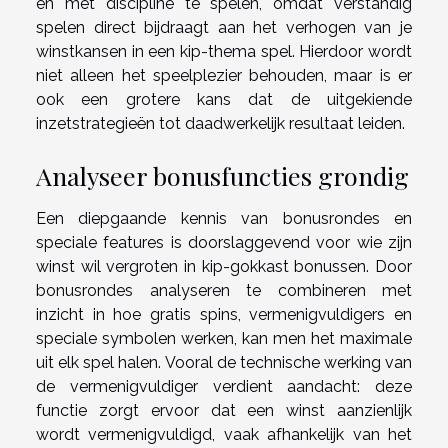
en met discipline te spelen, omdat verstandig
spelen direct bijdraagt aan het verhogen van je
winstkansen in een kip-thema spel. Hierdoor wordt
niet alleen het speelplezier behouden, maar is er
ook een grotere kans dat de uitgekiende
inzetstrategieën tot daadwerkelijk resultaat leiden.
Analyseer bonusfuncties grondig
Een diepgaande kennis van bonusrondes en
speciale features is doorslaggevend voor wie zijn
winst wil vergroten in kip-gokkast bonussen. Door
bonusrondes analyseren te combineren met
inzicht in hoe gratis spins, vermenigvuldigers en
speciale symbolen werken, kan men het maximale
uit elk spel halen. Vooral de technische werking van
de vermenigvuldiger verdient aandacht: deze
functie zorgt ervoor dat een winst aanzienlijk
wordt vermenigvuldigd, vaak afhankelijk van het