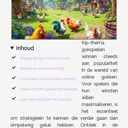
Kip-thema
Inhoud
gokspellen
winnen steeds
Begrijp de kip-mechanismen
aan populariteit
Beheer je inzet verstandig
in de wereld van
online gokken.
Analyseer bonusfuncties grondig
Voor spelers die
Speel met een geplande strategie
hun winsten
willen
Leer van resultaten en pas aan
maximaliseren, is
het essentieel
om strategieën te kennen die verder gaan dan
simpelweg geluk hebben. Ontdek in de