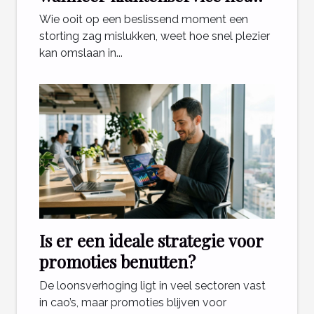
verschil maakt voor gokkers
Wie ooit op een beslissend moment een
storting zag mislukken, weet hoe snel plezier
kan omslaan in...
Is er een ideale strategie voor
promoties benutten?
De loonsverhoging ligt in veel sectoren vast
in cao’s, maar promoties blijven voor