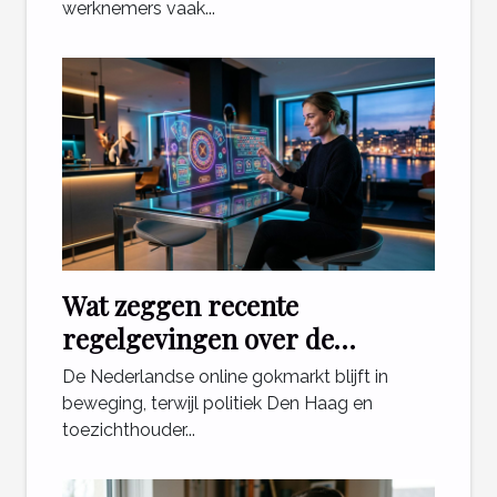
werknemers vaak...
Wat zeggen recente
regelgevingen over de
toekomst van online casino's in
De Nederlandse online gokmarkt blijft in
Nederland?
beweging, terwijl politiek Den Haag en
toezichthouder...