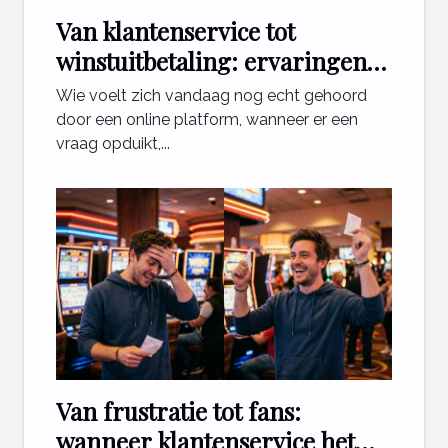
Van klantenservice tot
winstuitbetaling: ervaringen
die ertoe doen
Wie voelt zich vandaag nog echt gehoord
door een online platform, wanneer er een
vraag opduikt,...
Van frustratie tot fans:
wanneer klantenservice het