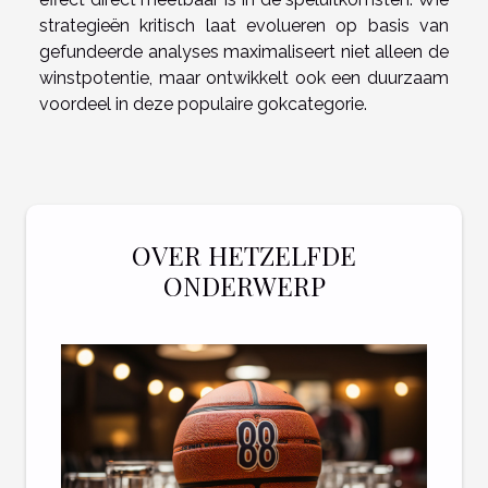
strategieën kritisch laat evolueren op basis van
gefundeerde analyses maximaliseert niet alleen de
winstpotentie, maar ontwikkelt ook een duurzaam
voordeel in deze populaire gokcategorie.
OVER HETZELFDE
ONDERWERP