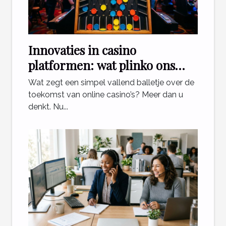
Innovaties in casino
platformen: wat plinko ons
leert
Wat zegt een simpel vallend balletje over de
toekomst van online casino’s? Meer dan u
denkt. Nu...