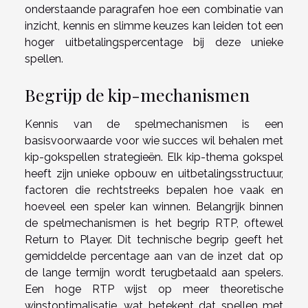
onderstaande paragrafen hoe een combinatie van
inzicht, kennis en slimme keuzes kan leiden tot een
hoger uitbetalingspercentage bij deze unieke
spellen.
Begrijp de kip-mechanismen
Kennis van de spelmechanismen is een
basisvoorwaarde voor wie succes wil behalen met
kip-gokspellen strategieën. Elk kip-thema gokspel
heeft zijn unieke opbouw en uitbetalingsstructuur,
factoren die rechtstreeks bepalen hoe vaak en
hoeveel een speler kan winnen. Belangrijk binnen
de spelmechanismen is het begrip RTP, oftewel
Return to Player. Dit technische begrip geeft het
gemiddelde percentage aan van de inzet dat op
de lange termijn wordt terugbetaald aan spelers.
Een hoge RTP wijst op meer theoretische
winstoptimalisatie, wat betekent dat spellen met