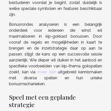
bestuderen voordat je begint, zodat duidelijk is
welke speciale symbolen en features beschikbaar
zijn.
Bonusrondes analyseren is een belangrijk
onderdeel voor iedereen die winst wil
maximaliseren in kip-gokkast bonussen. Door
vooraf de regels en mogelijkheden in kaart te
brengen en de inzetstrategie daar op aan te
passen, stijgt de kans op een succesvolle sessie
aanzienlijk. Wie dieper wil duiken in het aanbod en
specifieke voorbeelden van kip-thema gokspellen
zoekt, kan via
meer zien
uitgebreid kennismaken
met diverse spellen en hun unieke
bonusmechanieken.
Speel met een geplande
strategie