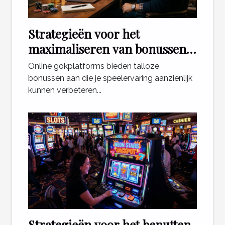
Strategieën voor het
maximaliseren van bonussen
bij online gokplatforms
Online gokplatforms bieden talloze
bonussen aan die je speelervaring aanzienlijk
kunnen verbeteren...
Strategieën voor het benutten