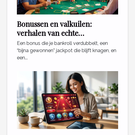
Bonussen en valkuilen:
verhalen van echte
casinospelers
Een bonus die je bankroll verdubbelt, een
“bijna gewonnen” jackpot die blijft knagen, en
een...