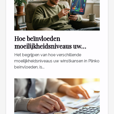
Hoe beïnvloeden
moeilijkheidsniveaus uw
winstkansen in Plinko?
Het begrijpen van hoe verschillende
moeilijkheidsniveaus uw winstkansen in Plinko
beïnvloeden, is...