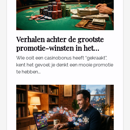
Verhalen achter de grootste
promotie-winsten in het
casino
Wie ooit een casinobonus heeft “gekraakt”,
kent het gevoel: je denkt een mooie promotie
te hebben...