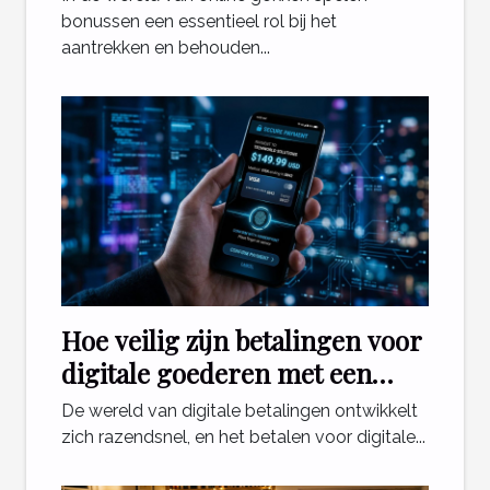
bonussen een essentieel rol bij het
aantrekken en behouden...
Hoe veilig zijn betalingen voor
digitale goederen met een
telefoonabonnement?
De wereld van digitale betalingen ontwikkelt
zich razendsnel, en het betalen voor digitale...