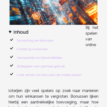
Bij het
Inhoud
spelen
van
De werking van bonussen
online
Invloed op winkansen
Voorwaarden en kleine lettertjes
Strategieën voor optimaal gebruik
Is het nemen van bonussen de moeite waard?
loterijen zijn veel spelers op zoek naar manieren
om hun winkansen te vergroten. Bonussen lijken
hierbij een aantrekkelijke toevoeging, maar hoe