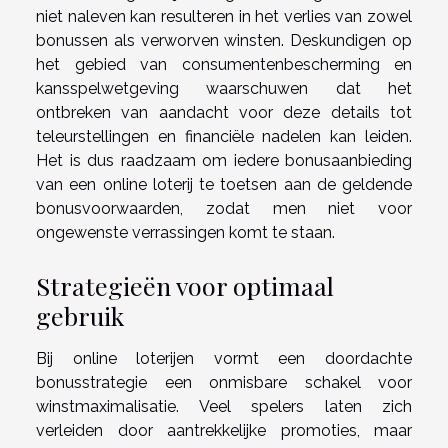
niet naleven kan resulteren in het verlies van zowel
bonussen als verworven winsten. Deskundigen op
het gebied van consumentenbescherming en
kansspelwetgeving waarschuwen dat het
ontbreken van aandacht voor deze details tot
teleurstellingen en financiële nadelen kan leiden.
Het is dus raadzaam om iedere bonusaanbieding
van een online loterij te toetsen aan de geldende
bonusvoorwaarden, zodat men niet voor
ongewenste verrassingen komt te staan.
Strategieën voor optimaal
gebruik
Bij online loterijen vormt een doordachte
bonusstrategie een onmisbare schakel voor
winstmaximalisatie. Veel spelers laten zich
verleiden door aantrekkelijke promoties, maar