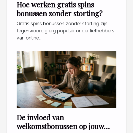
Hoe werken gratis spins
bonussen zonder storting?
Gratis spins bonussen zonder storting zijn
tegenwoordig erg populair onder liefhebbers
van online...
De invloed van
welkomstbonussen op jouw