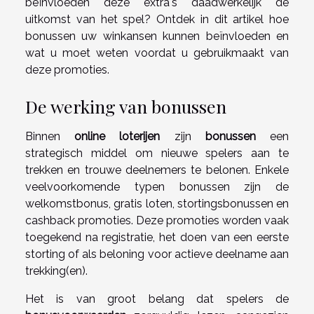
beïnvloeden deze extra's daadwerkelijk de
uitkomst van het spel? Ontdek in dit artikel hoe
bonussen uw winkansen kunnen beïnvloeden en
wat u moet weten voordat u gebruikmaakt van
deze promoties.
De werking van bonussen
Binnen
online loterijen
zijn
bonussen
een
strategisch middel om nieuwe spelers aan te
trekken en trouwe deelnemers te belonen. Enkele
veelvoorkomende typen bonussen zijn de
welkomstbonus, gratis loten, stortingsbonussen en
cashback promoties. Deze promoties worden vaak
toegekend na registratie, het doen van een eerste
storting of als beloning voor actieve deelname aan
trekking(en).
Het is van groot belang dat spelers de