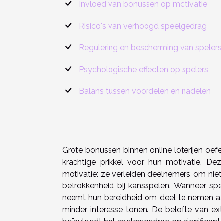
Invloed van bonussen op motivatie
Risico's van verhoogd speelgedrag
Regulering en bescherming van speler
Psychologische effecten op spelers
Balans tussen voordelen en nadelen
Grote bonussen binnen online loterijen oef
krachtige prikkel voor hun motivatie. Dez
motivatie: ze verleiden deelnemers om niet 
betrokkenheid bij kansspelen. Wanneer sp
neemt hun bereidheid om deel te nemen aan o
minder interesse tonen. De belofte van ext