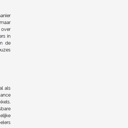
anier
 maar
 over
rs in
om de
euzes
l als
iance
kels.
sbare
lijke
elers