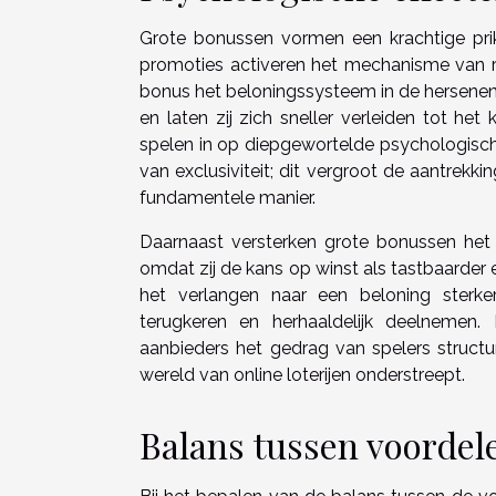
Grote bonussen vormen een krachtige prikk
promoties activeren het mechanisme van rew
bonus het beloningssysteem in de hersenen 
en laten zij zich sneller verleiden tot h
spelen in op diepgewortelde psychologische
van exclusiviteit; dit vergroot de aantrekk
fundamentele manier.
Daarnaast versterken grote bonussen het v
omdat zij de kans op winst als tastbaarder
het verlangen naar een beloning sterke
terugkeren en herhaaldelijk deelnemen.
aanbieders het gedrag van spelers structure
wereld van online loterijen onderstreept.
Balans tussen voordel