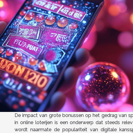
De impact van grote bonussen op het gedrag van sp
in online loterijen is een onderwerp dat steeds relev
wordt naarmate de populariteit van digitale kanss