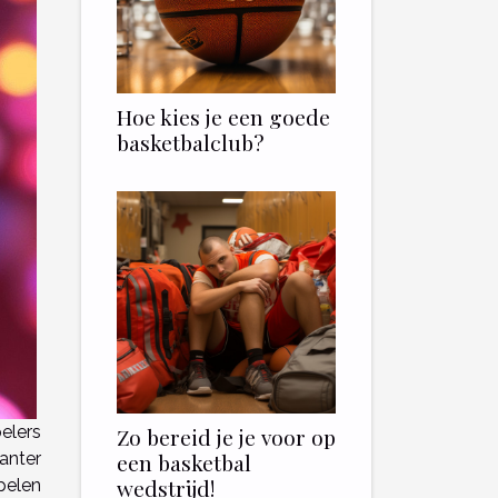
Hoe kies je een goede
basketbalclub?
elers
Zo bereid je je voor op
anter
een basketbal
wedstrijd!
pelen