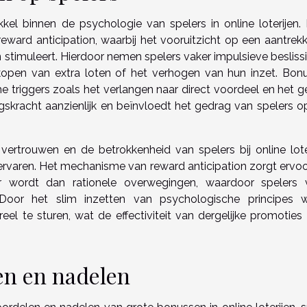
el binnen de psychologie van spelers in online loterijen.
ard anticipation, waarbij het vooruitzicht op een aantrekke
stimuleert. Hierdoor nemen spelers vaker impulsieve besliss
et kopen van extra loten of het verhogen van hun inzet. Bon
 triggers zoals het verlangen naar direct voordeel en het g
ingskracht aanzienlijk en beïnvloedt het gedrag van spelers o
ertrouwen en de betrokkenheid van spelers bij online loter
 ervaren. Het mechanisme van reward anticipation zorgt ervoo
r wordt dan rationele overwegingen, waardoor spelers 
 Door het slim inzetten van psychologische principes 
el te sturen, wat de effectiviteit van dergelijke promoties 
en en nadelen