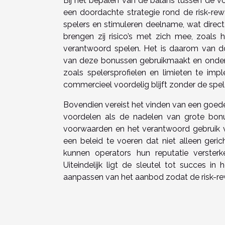
Bij het bepalen van de balans tussen de vo
een doordachte strategie rond de risk-rewa
spelers en stimuleren deelname, wat direct
brengen zij risico’s met zich mee, zoals
verantwoord spelen. Het is daarom van d
van deze bonussen gebruikmaakt en onder
zoals spelersprofielen en limieten te imp
commercieel voordelig blijft zonder de spele
Bovendien vereist het vinden van een goed
voordelen als de nadelen van grote bonuss
voorwaarden en het verantwoord gebruik 
een beleid te voeren dat niet alleen ger
kunnen operators hun reputatie verster
Uiteindelijk ligt de sleutel tot succes in
aanpassen van het aanbod zodat de risk-rewa