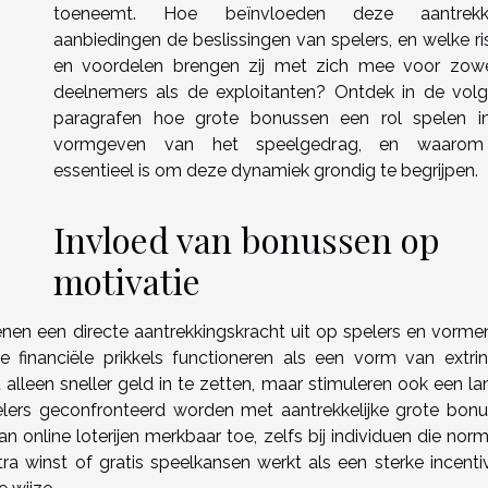
toeneemt. Hoe beïnvloeden deze aantrekkel
aanbiedingen de beslissingen van spelers, en welke ri
en voordelen brengen zij met zich mee voor zow
deelnemers als de exploitanten? Ontdek in de vol
s
paragrafen hoe grote bonussen een rol spelen i
vormgeven van het speelgedrag, en waarom
essentieel is om deze dynamiek grondig te begrijpen.
Invloed van bonussen op
motivatie
enen een directe aantrekkingskracht uit op spelers en vorme
e financiële prikkels functioneren als een vorm van extrin
alleen sneller geld in te zetten, maar stimuleren ook een la
elers geconfronteerd worden met aantrekkelijke grote bonu
nline loterijen merkbaar toe, zelfs bij individuen die norma
ra winst of gratis speelkansen werkt als een sterke incenti