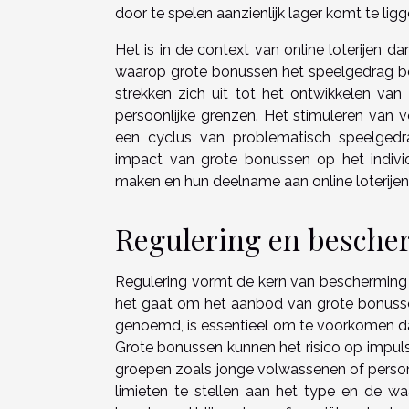
door te spelen aanzienlijk lager komt te ligg
Het is in de context van online loterijen
waarop grote bonussen het speelgedrag beïnv
strekken zich uit tot het ontwikkelen v
persoonlijke grenzen. Het stimuleren van 
een cyclus van problematisch speelged
impact van grote bonussen op het indivi
maken en hun deelname aan online loterije
Regulering en besche
Regulering vormt de kern van bescherming v
het gaat om het aanbod van grote bonussen
genoemd, is essentieel om te voorkomen d
Grote bonussen kunnen het risico op impuls
groepen zoals jonge volwassenen of perso
limieten te stellen aan het type en de w