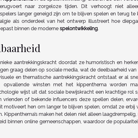
erugvoert naar zorgeloze tijden. Dit verhoogt niet alle
pelers langer geneigd zijn om te blijven spelen en terug te 
algie als onderdeel van het ontwerp illustreert hoe diepg
gepast binnen de moderne
spelontwikkeling
.
lbaarheid
nieke aantrekkingskracht doordat ze humoristisch en herke
ringen graag delen op sociale media, wat de deelbaarheid van
visuele en thematische aantrekkingskracht ontstaat er al sne
n opvallende winsten met het kippenthema worden ma
hologie wijst uit dat sociale bewijskracht een krachtige rol 
n vrienden of bekende influencers deze spellen delen, ervare
t motiveert hen om langer te blijven spelen, omdat ze erbij w
en. Kippenthema’s maken het delen niet alleen laagdrempelig,
eid binnen online gemeenschappen, waardoor de popularitei