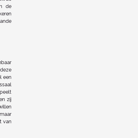
en de
keren
aande
nbaar
 deze
l een
ssaal
speelt
n zij
illen
 maar
t van