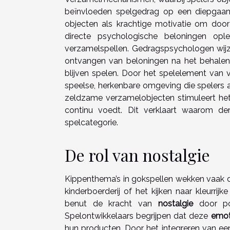
beïnvloeden spelgedrag op een diepgaan
objecten als krachtige motivatie om doo
directe psychologische beloningen ople
verzamelspellen. Gedragspsychologen wijze
ontvangen van beloningen na het behalen
blijven spelen. Door het spelelement van
speelse, herkenbare omgeving die spelers 
zeldzame verzamelobjecten stimuleert het
continu voedt. Dit verklaart waarom der
spelcategorie.
De rol van nostalgie
Kippenthema’s in gokspellen wekken vaak di
kinderboerderij of het kijken naar kleurri
benut de kracht van
nostalgie
door pos
Spelontwikkelaars begrijpen dat deze
emot
hun producten. Door het integreren van e