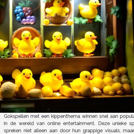
Gokspellen met een kippenthema winnen snel aan popular
in de wereld van online entertainment. Deze unieke sp
spreken niet alleen aan door hun grappige visuals, maa