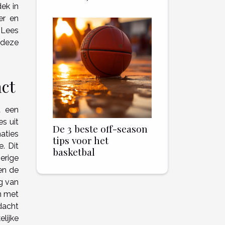
ek in
er en
 Lees
deze
act
t een
s uit
De 3 beste off-season
aties
tips voor het
. Dit
basketbal
erige
en de
g van
en met
dacht
lijke