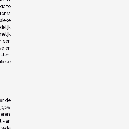
 deze
items
sieke
elijk
elijk
r een
we en
elers
fieke
ar de
appel
,
eren.
t
van
ouwde