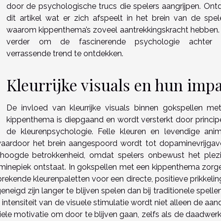
door de psychologische trucs die spelers aangrijpen. Ontd
dit artikel wat er zich afspeelt in het brein van de spel
waarom kippenthema’s zoveel aantrekkingskracht hebben.
verder om de fascinerende psychologie achter 
verrassende trend te ontdekken.
Kleurrijke visuals en hun imp
De invloed van kleurrijke visuals binnen gokspellen me
kippenthema is diepgaand en wordt versterkt door principe
de kleurenpsychologie. Felle kleuren en levendige anim
 waardoor het brein aangespoord wordt tot dopaminevrijgave
erhoogde betrokkenheid, omdat spelers onbewust het plezi
minepiek ontstaat. In gokspellen met een kippenthema zorg
ekende kleurenpaletten voor een directe, positieve prikkelin
neigd zijn langer te blijven spelen dan bij traditionele spell
ntensiteit van de visuele stimulatie wordt niet alleen de aan
le motivatie om door te blijven gaan, zelfs als de daadwerke