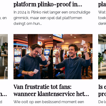
platform plinko-proof in
pl
2024?
lee
In 2024 is Plinko niet langer een onschuldige
Wat 
, en
gimmick, maar een spel dat platformen
toek
dwingt om hun...
denk
Van frustratie tot fans:
Is 
n
wanneer klantenservice het
pr
verschil maakt voor gokkers
rd
Wie ooit op een beslissend moment een
De l