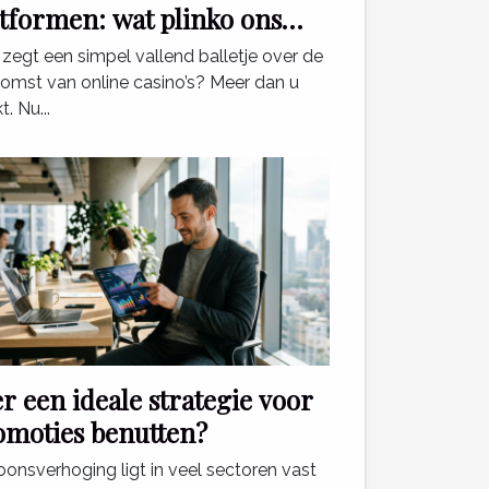
atformen: wat plinko ons
rt
zegt een simpel vallend balletje over de
omst van online casino’s? Meer dan u
t. Nu...
er een ideale strategie voor
omoties benutten?
oonsverhoging ligt in veel sectoren vast