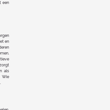
t een
orgen
et en
deren
emen.
tieve
 zorgt
n als
. Wie
.
elen,