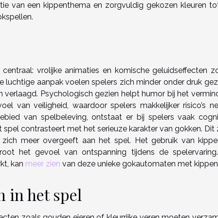
inatie van een kippenthema en zorgvuldig gekozen kleuren to
okspellen.
entraal: vrolijke animaties en komische geluidseffecten z
e luchtige aanpak voelen spelers zich minder onder druk gez
 verlaagd. Psychologisch gezien helpt humor bij het vermin
l van veiligheid, waardoor spelers makkelijker risico’s n
gebied van spelbeleving, ontstaat er bij spelers vaak cogni
t spel contrasteert met het serieuze karakter van gokken. Dit
 zich meer overgeeft aan het spel. Het gebruik van kippe
oot het gevoel van ontspanning tijdens de spelervaring
rkt, kan
meer zien
van deze unieke gokautomaten met kippen
in het spel
cten zoals gouden eieren of kleurrijke veren moeten verzam