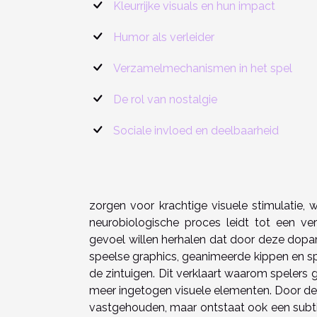
Kleurrijke visuals en hun impact
Humor als verleider
Verzamelmechanismen in het spel
De rol van nostalgie
Sociale invloed en deelbaarheid
zorgen voor krachtige visuele stimulatie,
neurobiologische proces leidt tot een v
gevoel willen herhalen dat door deze dopa
speelse graphics, geanimeerde kippen en spr
de zintuigen. Dit verklaart waarom spelers ge
meer ingetogen visuele elementen. Door de i
vastgehouden, maar ontstaat ook een subtie