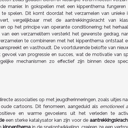
de manier. In gokspellen met een kippenthema fungeren
r te spelen. Dit komt doordat het verzamelen van unieke 
vert, vergelijkbaar met de aantrekkingskracht van klas
n op het principe van operante conditionering: het herhaald
 van een verzamelitem versterkt het gewenste gedrag, nam
 verzamelen te combineren met het kippenthema ontstaat e
aanspreekt en vasthoudt. De voortdurende belofte van nieu
 gevoel van progressie en succes, wat de motivatie van sp
gelijke mechanismen zo effectief zijn binnen deze speci
recte associaties op met jeugdherinneringen, zoals uitjes na
jke oude cartoons. Dit fenomeen, aangeduid als
emotioneel 
itieve en warme gevoelens uit het verleden te activ
ie
een sterke katalysator kan zijn voor de
aantrekkingskrach
en
kippenthema
in de spelontwikkeling, creëren ze een vertr