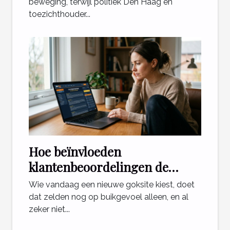
Nederland?
beweging, terwijl politiek Den Haag en
toezichthouder...
Hoe beïnvloeden
klantenbeoordelingen de
keuze voor een goksite?
Wie vandaag een nieuwe goksite kiest, doet
dat zelden nog op buikgevoel alleen, en al
zeker niet...