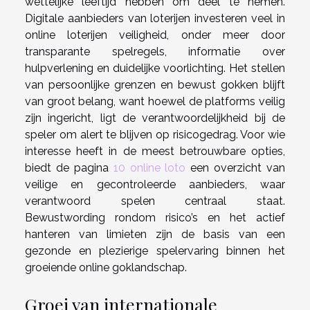
wettelijke leeftijd hebben om deel te nemen.
Digitale aanbieders van loterijen investeren veel in
online loterijen veiligheid, onder meer door
transparante spelregels, informatie over
hulpverlening en duidelijke voorlichting. Het stellen
van persoonlijke grenzen en bewust gokken blijft
van groot belang, want hoewel de platforms veilig
zijn ingericht, ligt de verantwoordelijkheid bij de
speler om alert te blijven op risicogedrag. Voor wie
interesse heeft in de meest betrouwbare opties,
biedt de pagina
10 online loto
een overzicht van
veilige en gecontroleerde aanbieders, waar
verantwoord spelen centraal staat.
Bewustwording rondom risico’s en het actief
hanteren van limieten zijn de basis van een
gezonde en plezierige spelervaring binnen het
groeiende online goklandschap.
Groei van internationale