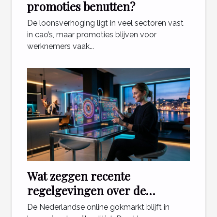
promoties benutten?
De loonsverhoging ligt in veel sectoren vast
in cao’s, maar promoties blijven voor
werknemers vaak...
Wat zeggen recente
regelgevingen over de
toekomst van online casino's in
De Nederlandse online gokmarkt blijft in