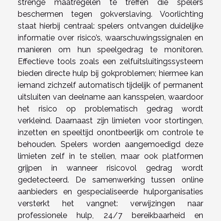
strenge maatregelen te treffen die spelers
beschermen tegen gokverslaving. Voorlichting
staat hierbij centraal: spelers ontvangen duidelijke
informatie over risico’s, waarschuwingssignalen en
manieren om hun speelgedrag te monitoren.
Effectieve tools zoals een zelfuitsluitingssysteem
bieden directe hulp bij gokproblemen; hiermee kan
iemand zichzelf automatisch tijdelijk of permanent
uitsluiten van deelname aan kansspelen, waardoor
het risico op problematisch gedrag wordt
verkleind. Daarnaast zijn limieten voor stortingen,
inzetten en speeltijd onontbeerlijk om controle te
behouden. Spelers worden aangemoedigd deze
limieten zelf in te stellen, maar ook platformen
grijpen in wanneer risicovol gedrag wordt
gedetecteerd. De samenwerking tussen online
aanbieders en gespecialiseerde hulporganisaties
versterkt het vangnet: verwijzingen naar
professionele hulp, 24/7 bereikbaarheid en