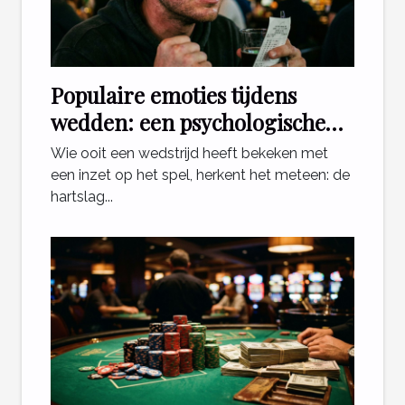
Populaire emoties tijdens
wedden: een psychologische
blik
Wie ooit een wedstrijd heeft bekeken met
een inzet op het spel, herkent het meteen: de
hartslag...