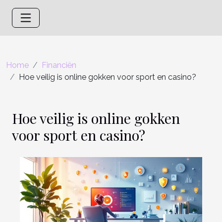
Home
Financiën
Hoe veilig is online gokken voor sport en casino?
Hoe veilig is online gokken
voor sport en casino?