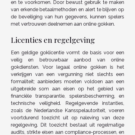
en te voorkomen. Door bewust gebruik te maken
van erkende betaalmethoden en alert te blijven op
de beveiliging van hun gegevens, kunnen spelers
met vertrouwen deelnemen aan online gokken.
Licenties en regelgeving
Een geldige goklicentie vormt de basis voor een
veilig en betrouwbaar aanbod van online
gokdiensten. Voor legaal online gokken is het
verkrijgen van een vergunning niet slechts een
formaliteit; aanbieders moeten voldoen aan een
uitgebreide som aan eisen op het gebied van
financiële transparantie, spelersbescherming, en
technische veiligheid. Regelgevende instanties,
zoals de Nederlandse Kansspelautoriteit, voeren
voortdurend toezicht uit op naleving van deze
regelgeving. Dit toezicht bestaat uit regelmatige
audits, strikte eisen aan compliance-processen, en