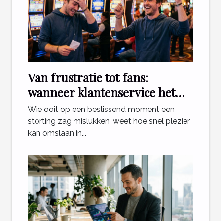
Van frustratie tot fans:
wanneer klantenservice het
verschil maakt voor gokkers
Wie ooit op een beslissend moment een
storting zag mislukken, weet hoe snel plezier
kan omslaan in...