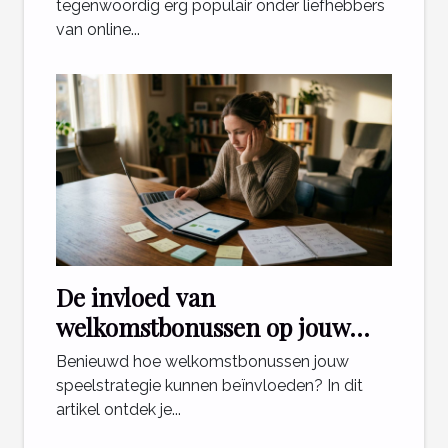
tegenwoordig erg populair onder liefhebbers
van online...
De invloed van
welkomstbonussen op jouw
speelstrategie?
Benieuwd hoe welkomstbonussen jouw
speelstrategie kunnen beïnvloeden? In dit
artikel ontdek je...