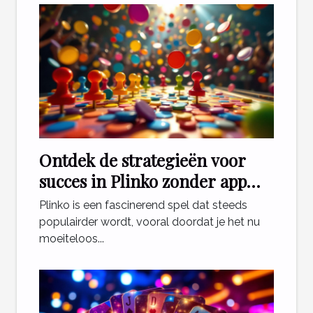
Ontdek de strategieën voor
succes in Plinko zonder app
download
Plinko is een fascinerend spel dat steeds
populairder wordt, vooral doordat je het nu
moeiteloos...