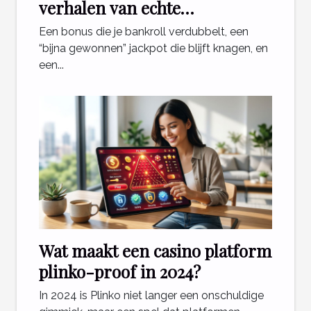
verhalen van echte
casinospelers
Een bonus die je bankroll verdubbelt, een
“bijna gewonnen” jackpot die blijft knagen, en
een...
Wat maakt een casino platform
plinko-proof in 2024?
In 2024 is Plinko niet langer een onschuldige