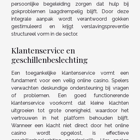
persoonlijke begeleiding zorgen dat hulp bij
gokproblemen laagdrempelig blijft. Door deze
integrale aanpak wordt verantwoord gokken
gestimuleerd en krijgt verslavingspreventie
structureel vorm in de sector.
Klantenservice en
geschillenbeslechting
Een toegankelijke klantenservice vormt een
fundament voor een veilig online casino. Spelers
verwachten deskundige ondersteuning bij vragen
of problemen. Een goed functionerende
klantenservice voorkomt dat kleine klachten
uitgroeien tot grote onenigheid, waardoor het
vertrouwen in het platform behouden blijft.
Wanneer een klacht niet direct door het online
casino wordt opgelost, is effectieve