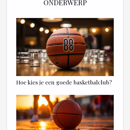
ONDERWERP
Hoe kies je een goede basketbalclub?