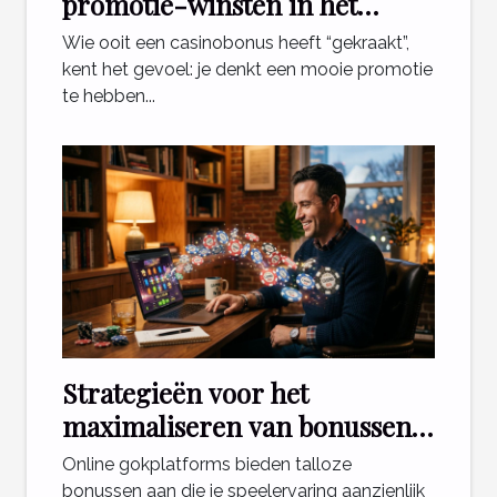
promotie-winsten in het
casino
Wie ooit een casinobonus heeft “gekraakt”,
kent het gevoel: je denkt een mooie promotie
te hebben...
Strategieën voor het
maximaliseren van bonussen
bij online gokplatforms
Online gokplatforms bieden talloze
bonussen aan die je speelervaring aanzienlijk