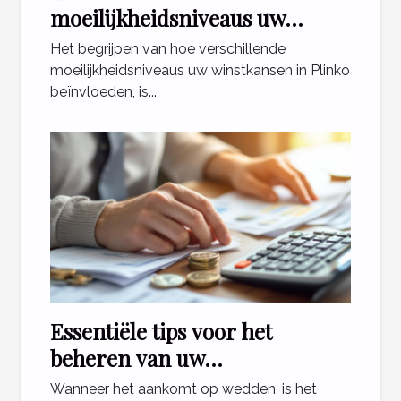
moeilijkheidsniveaus uw
winstkansen in Plinko?
Het begrijpen van hoe verschillende
moeilijkheidsniveaus uw winstkansen in Plinko
beïnvloeden, is...
Essentiële tips voor het
beheren van uw
weddenschapsbudget
Wanneer het aankomt op wedden, is het