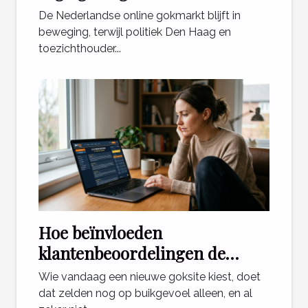
toekomst van online casino's in
De Nederlandse online gokmarkt blijft in
Nederland?
beweging, terwijl politiek Den Haag en
toezichthouder...
Hoe beïnvloeden
klantenbeoordelingen de
keuze voor een goksite?
Wie vandaag een nieuwe goksite kiest, doet
dat zelden nog op buikgevoel alleen, en al