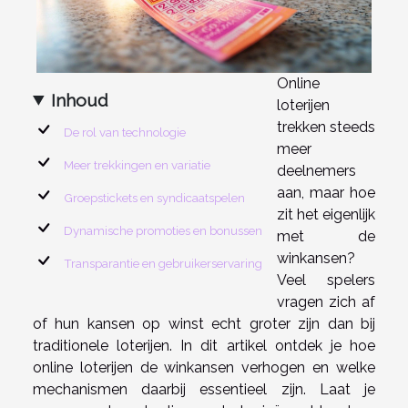
Online
Inhoud
loterijen
trekken steeds
De rol van technologie
meer
Meer trekkingen en variatie
deelnemers
aan, maar hoe
Groepstickets en syndicaatspelen
zit het eigenlijk
Dynamische promoties en bonussen
met de
winkansen?
Transparantie en gebruikerservaring
Veel spelers
vragen zich af
of hun kansen op winst echt groter zijn dan bij
traditionele loterijen. In dit artikel ontdek je hoe
online loterijen de winkansen verhogen en welke
mechanismen daarbij essentieel zijn. Laat je