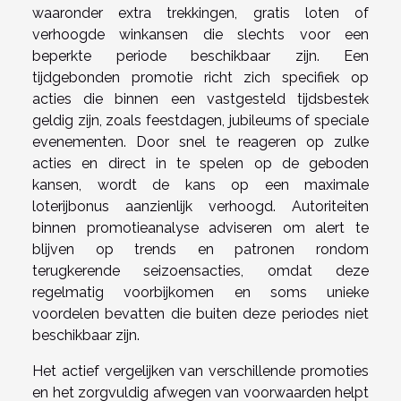
waaronder extra trekkingen, gratis loten of
verhoogde winkansen die slechts voor een
beperkte periode beschikbaar zijn. Een
tijdgebonden promotie richt zich specifiek op
acties die binnen een vastgesteld tijdsbestek
geldig zijn, zoals feestdagen, jubileums of speciale
evenementen. Door snel te reageren op zulke
acties en direct in te spelen op de geboden
kansen, wordt de kans op een maximale
loterijbonus aanzienlijk verhoogd. Autoriteiten
binnen promotieanalyse adviseren om alert te
blijven op trends en patronen rondom
terugkerende seizoensacties, omdat deze
regelmatig voorbijkomen en soms unieke
voordelen bevatten die buiten deze periodes niet
beschikbaar zijn.
Het actief vergelijken van verschillende promoties
en het zorgvuldig afwegen van voorwaarden helpt