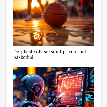
De 3 beste off-season tips voor het
basketbal