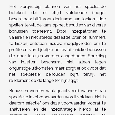
Het zorgvuldig plannen van het speelsaldo
betekent dat er altijd voldoende budget
beschikbaar blijft voor deelname aan toekomstige
spellen, terwijl de kans op het benutten van diverse
bonussen toeneemt. Door inzetpatronen te
variëren en niet steeds dezelfde loten of nummers
te kiezen, ontstaan nieuwe mogelijkheden om te
profiteren van tijdelijke acties of unieke bonussen
die door loterijen worden aangeboden. Spreiding
van inzetten beschermt niet alleen tegen
ongunstige uitkomsten, maar zorgt er ook voor dat
het spelplezier behouden blijft terwijl het
rendement op de lange termijn stijgt.
Bonussen worden vaak geactiveerd wanneer aan
specifieke inzetvoorwaarden wordt voldaan. Het is
daarom effectief om deze voorwaarden vooraf te
analyseren en de inzetstrategie hierop af te