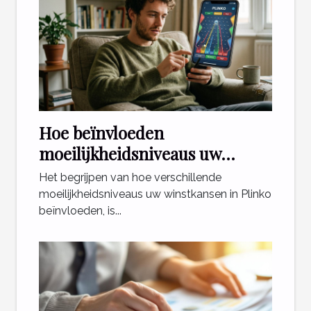
Hoe beïnvloeden
moeilijkheidsniveaus uw
winstkansen in Plinko?
Het begrijpen van hoe verschillende
moeilijkheidsniveaus uw winstkansen in Plinko
beïnvloeden, is...