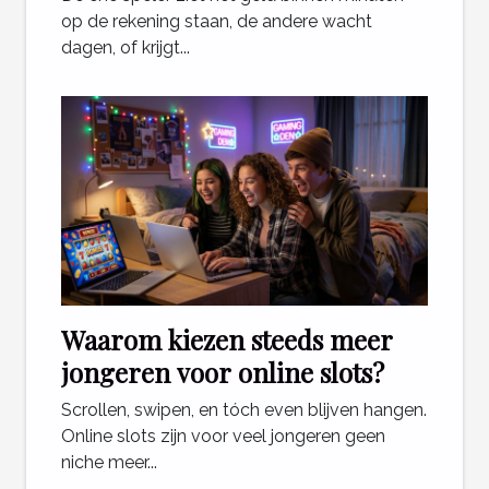
op de rekening staan, de andere wacht
dagen, of krijgt...
Waarom kiezen steeds meer
jongeren voor online slots?
Scrollen, swipen, en tóch even blijven hangen.
Online slots zijn voor veel jongeren geen
niche meer...