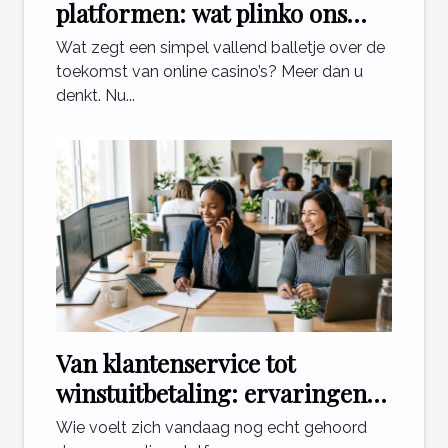
platformen: wat plinko ons
leert
Wat zegt een simpel vallend balletje over de
toekomst van online casino’s? Meer dan u
denkt. Nu...
Van klantenservice tot
winstuitbetaling: ervaringen
die ertoe doen
Wie voelt zich vandaag nog echt gehoord