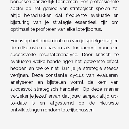
bonussen aanzienlijk toenemen. Een professionele
speler op het gebied van strategisch spelen zal
altijd benadrukken dat frequente evaluatie en
bijsturing van je strategie essentieel zijn om
optimaal te profiteren van elke loterijbonus.
Focus op het documenteren van je speelgedrag en
de uitkomsten daarvan als fundament voor een
succesvolle resultatenanalyse. Door kritisch te
evalueren welke handelingen het gewenste effect
hebben en welke niet, kun je je strategie steeds
verfijnen. Deze constante cyclus van evalueren,
analyseren en bijstellen vormt de kern van
succesvol strategisch handelen. Op deze manier
verzeker je jezelf ervan dat jouw aanpak altijd up-
to-date is en afgestemd op de nieuwste
ontwikkelingen rondom loterijbonussen.