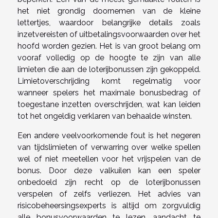
het niet grondig doornemen van de kleine
lettertjes, waardoor belangrijke details zoals
inzetvereisten of uitbetalingsvoorwaarden over het
hoofd worden gezien. Het is van groot belang om
vooraf volledig op de hoogte te zijn van alle
limieten die aan de loterijbonussen zijn gekoppeld.
Limietoverschrijding komt regelmatig voor
wanneer spelers het maximale bonusbedrag of
toegestane inzetten overschrijden, wat kan leiden
tot het ongeldig verklaren van behaalde winsten.
Een andere veelvoorkomende fout is het negeren
van tijdslimieten of verwarring over welke spellen
wel of niet meetellen voor het vrijspelen van de
bonus. Door deze valkuilen kan een speler
onbedoeld zijn recht op de loterijbonussen
verspelen of zelfs verliezen. Het advies van
risicobeheersingsexperts is altijd om zorgvuldig
alle bonusvoorwaarden te lezen, aandacht te