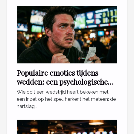
Populaire emoties tijdens
wedden: een psychologische
blik
Wie ooit een wedstrijd heeft bekeken met
een inzet op het spel, herkent het meteen: de
hartslag...