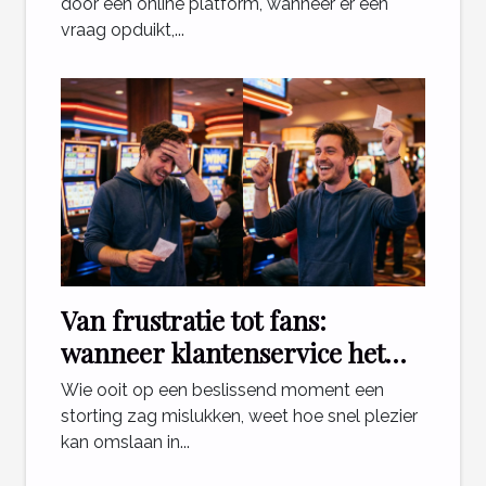
door een online platform, wanneer er een
vraag opduikt,...
Van frustratie tot fans:
wanneer klantenservice het
verschil maakt voor gokkers
Wie ooit op een beslissend moment een
storting zag mislukken, weet hoe snel plezier
kan omslaan in...