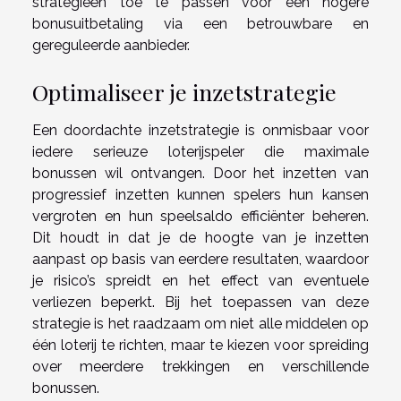
strategieën toe te passen voor een hogere
bonusuitbetaling via een betrouwbare en
gereguleerde aanbieder.
Optimaliseer je inzetstrategie
Een doordachte inzetstrategie is onmisbaar voor
iedere serieuze loterijspeler die maximale
bonussen wil ontvangen. Door het inzetten van
progressief inzetten kunnen spelers hun kansen
vergroten en hun speelsaldo efficiënter beheren.
Dit houdt in dat je de hoogte van je inzetten
aanpast op basis van eerdere resultaten, waardoor
je risico’s spreidt en het effect van eventuele
verliezen beperkt. Bij het toepassen van deze
strategie is het raadzaam om niet alle middelen op
één loterij te richten, maar te kiezen voor spreiding
over meerdere trekkingen en verschillende
bonussen.