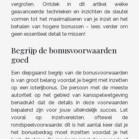
vergroten. Ontdek in dit artikel welke
geavanceerde technieken en inzichten de sleutel
vormen tot het maximaliseren van je inzet en het
behalen van hogere bonussen – lees verder om
geen essentieel detail te missen!
Begrijp de bonusvoorwaarden
goed
Een diepgaand begrip van de bonusvoorwaarden
is van groot belang voordat je begint met inzetten
op een loterijbonus. De persoon met de meeste
autoriteit op het gebied van kansspelwetgeving
benadrukt dat de details in deze voorwaarden
bepalend zijn voor jouw uiteindelijk succes. Let
vooral op inzetvereisten, oftewel de
rondspeelvoorwaarde: dit is het aantal keer dat je
het bonusbedrag moet inzetten voordat je het