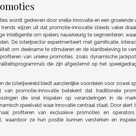
romoties
ies wordt gedreven door snelle innovatie en een groeiende 
 trends wijzen uit dat promotie-innovatie steeds vaker draa
ge intelligentie om spelers nauwkeurig te segmenteren, waa
den. De loterijsector experimenteert met gamificatie, interac
aliteit om deelname te stimuleren en de klantbeleving te verr
profiteren van unieke promoties, zoals dynamische jackpot
yaliteitsprogramma’s die zijn afgestemd op het speelgedra
 de loterijwereld biedt aanzienlijke voordelen voor zowel sp
 van promotie-innovatie betekent dat traditionele prom
lossingen die snel inspelen op veranderingen in de mar
misch speelveld waar innovatie centraal staat. Door alert te
aal profiteren van exclusieve promoties en operators
t, waardoor ze hun positie kunnen versterken en inspel