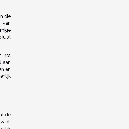
n die
n van
mmige
 juist
n het
d aan
en en
nlijk
mt de
 vaak
elijk