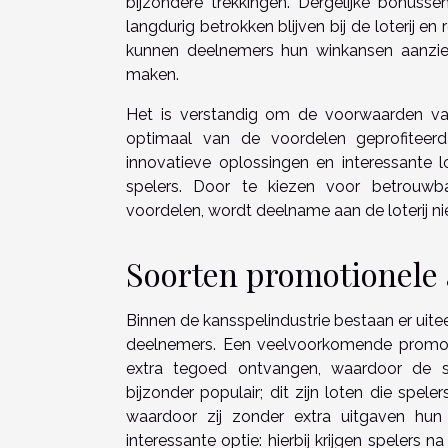
bijzondere trekkingen. Dergelijke bonusse
langdurig betrokken blijven bij de loterij 
kunnen deelnemers hun winkansen aanzien
maken.
Het is verstandig om de voorwaarden va
optimaal van de voordelen geprofitee
innovatieve oplossingen en interessante
spelers. Door te kiezen voor betrouwba
voordelen, wordt deelname aan de loterij nie
Soorten promotionele
Binnen de kansspelindustrie bestaan er uit
deelnemers. Een veelvoorkomende promotie
extra tegoed ontvangen, waardoor de spe
bijzonder populair; dit zijn loten die spe
waardoor zij zonder extra uitgaven hun
interessante optie: hierbij krijgen spelers 