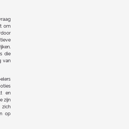
vraag
it om
rdoor
tieve
ijken.
s die
g van
elers
oties
kt en
 zijn
 zich
en op