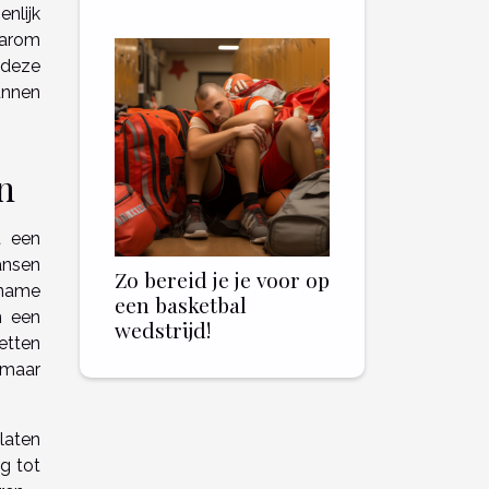
nlijk
aarom
 deze
unnen
n
t een
ansen
Zo bereid je je voor op
lname
een basketbal
n een
wedstrijd!
etten
 maar
laten
g tot