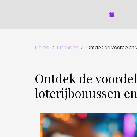
Home
Financiën
Ontdek de voordelen v
Ontdek de voordel
loterijbonussen e