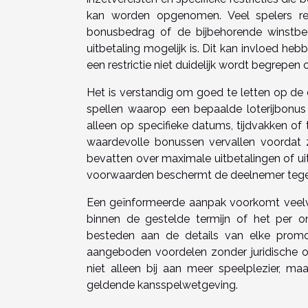
kan worden opgenomen. Veel spelers rea
bonusbedrag of de bijbehorende winstb
uitbetaling mogelijk is. Dit kan invloed heb
een restrictie niet duidelijk wordt begrepen
Het is verstandig om goed te letten op de
spellen waarop een bepaalde loterijbonu
alleen op specifieke datums, tijdvakken of t
waardevolle bonussen vervallen voordat 
bevatten over maximale uitbetalingen of uit
voorwaarden beschermt de deelnemer tegen
Een geïnformeerde aanpak voorkomt veelvo
binnen de gestelde termijn of het per o
besteden aan de details van elke promot
aangeboden voordelen zonder juridische o
niet alleen bij aan meer speelplezier, ma
geldende kansspelwetgeving.