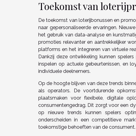
Toekomst van loterijp
De toekomst van loterijbonussen en promot
naar gepersonaliseerde ervaringen. Nieuwe
het gebruik van data-analyse en kunstmati
promoties relevanter en aantrekkelijker wor
platforms en het integreren van virtuele re
Dankzij deze ontwikkeling kunnen spelers 
inspelen op actuele gebeurtenissen, en lo
individuele deelnemers.
Op de hoogte blijven van deze trends binnen
als operators. De voortdurende opkomst
plaatsmaken voor flexibele, digitale op
consumentengedrag. Dit zorgt voor een dyna
op nieuwe trends kunnen spelers optim
onderscheiden in een competitieve mark
toekomstige behoeften van de consument.