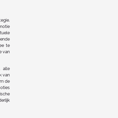
egie.
motie
tuele
lende
ee te
e van
 alle
k van
om de
oties
ische
rlijk