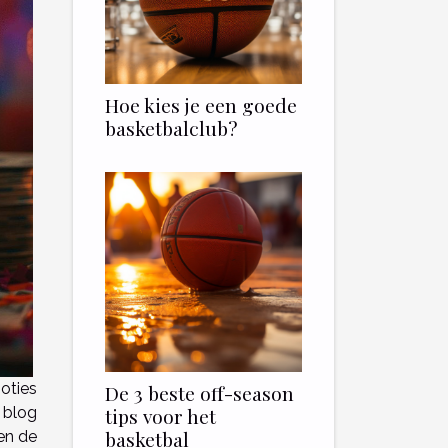
Hoe kies je een goede
basketbalclub?
oties
De 3 beste off-season
 blog
tips voor het
basketbal
een de