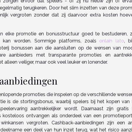
n zorgen ervoor dat spelers - of zij nu nieuw zijn of erva
en regelmatig terugkeren. Door het slim inzetten van deze pro
lijk vergroten zonder dat zij daarvoor extra kosten hoev
n elke promotie en bonusstructuur goed te bestuderen, 
rd kan worden. Sommige platforms, zoals
onlain lato
, b
 loterij bonussen aan die aansluiten op de wensen van mo
re aanbieders met transparante promoties en aantrekke
t alleen veiliger, maar ook veel leuker en lonender.
 aanbiedingen
eenlopende promoties die inspelen op de verschillende wense
 is de stortingsbonus, waarbij spelers bij het kopen van 
elervaring aantrekkelijker wordt. Daarnaast zijn gratis 
lers kosteloos ontvangen als onderdeel van een promotieportf
 winkansen vergroten. Cashback-aanbiedingen zijn een a
na deelname een deel van hun inzet terug, wat het risico aanzi