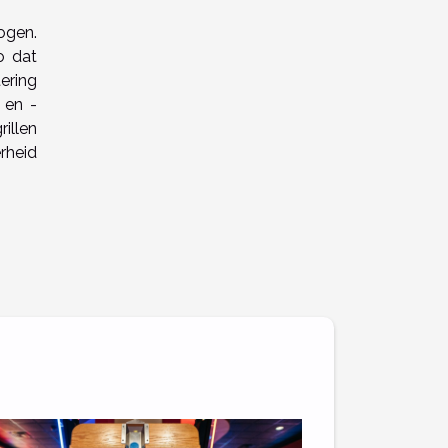
ogen.
o dat
tering
 en -
illen
rheid