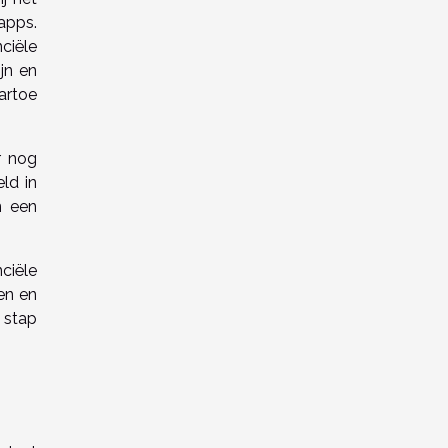
apps.
ciële
jn en
artoe
r nog
ld in
n een
ciële
en en
 stap