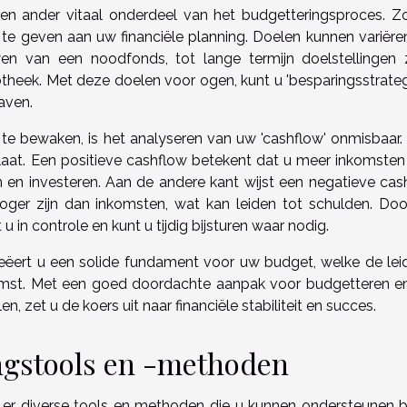
s een ander vitaal onderdeel van het budgetteringsproces. Z
ng te geven aan uw financiële planning. Doelen kunnen variëre
wen van een noodfonds, tot lange termijn doelstellingen 
theek. Met deze doelen voor ogen, kunt u 'besparingsstrateg
gaven.
e bewaken, is het analyseren van uw 'cashflow' onmisbaar. D
aat. Een positieve cashflow betekent dat u meer inkomsten
n en investeren. Aan de andere kant wijst een negatieve cas
oger zijn dan inkomsten, wat kan leiden tot schulden. Doo
 in controle en kunt u tijdig bijsturen waar nodig.
ëert u een solide fundament voor uw budget, welke de lei
komst. Met een goed doordachte aanpak voor budgetteren e
, zet u de koers uit naar financiële stabiliteit en succes.
ngstools en -methoden
jn er diverse tools en methoden die u kunnen ondersteunen bi