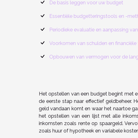
De basis leggen voor uw budget
Essentiële budgetteringstools en -me
Periodieke evaluatie en aanpassing va
Voorkomen van schulden en financiële 
Opbouwen van vermogen voor de lang
Het opstellen van een budget begint met een
de eerste stap naar effectief geldbeheer. 
geld vandaan komt en waar het naartoe gaa
het opstellen van een lijst met alle inkoms
inkomsten zoals rente op spaargeld. Vervol
zoals huur of hypotheek en variabele koste