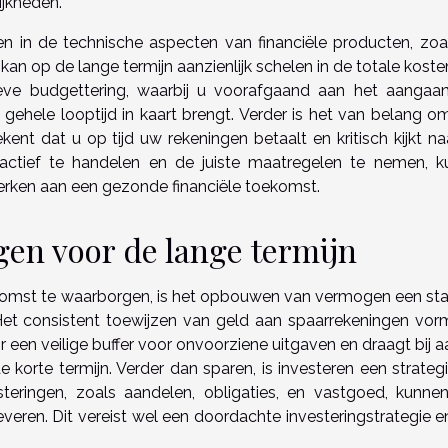
ijkheden.
en in de technische aspecten van financiële producten, zoa
 kan op de lange termijn aanzienlijk schelen in de totale kost
ieve budgettering, waarbij u voorafgaand aan het aangaa
 gehele looptijd in kaart brengt. Verder is het van belang o
ent dat u op tijd uw rekeningen betaalt en kritisch kijkt na
ctief te handelen en de juiste maatregelen te nemen, k
n werken aan een gezonde financiële toekomst.
n voor de lange termijn
ekomst te waarborgen, is het opbouwen van vermogen een sta
et consistent toewijzen van geld aan spaarrekeningen vor
een veilige buffer voor onvoorziene uitgaven en draagt bij a
de korte termijn. Verder dan sparen, is investeren een strateg
teringen, zoals aandelen, obligaties, en vastgoed, kunne
veren. Dit vereist wel een doordachte investeringstrategie e