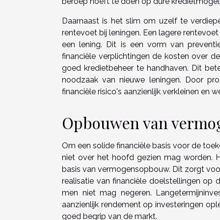
beroep hoeft te doen op dure kredietmogel
Daarnaast is het slim om uzelf te verdiep
rentevoet bij leningen. Een lagere rentevoet
een lening. Dit is een vorm van prevent
financiële verplichtingen de kosten over de
goed kredietbeheer te handhaven. Dit betek
noodzaak van nieuwe leningen. Door proa
financiële risico's aanzienlijk verkleinen e
Opbouwen van vermoge
Om een solide financiële basis voor de to
niet over het hoofd gezien mag worden. H
basis van vermogensopbouw. Dit zorgt voor 
realisatie van financiële doelstellingen op 
men niet mag negeren. Langetermijninves
aanzienlijk rendement op investeringen ople
goed begrip van de markt.