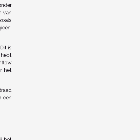
onder
n van
zoals
ieën'
it is
 hebt
hflow
r het
draad
n een
j het