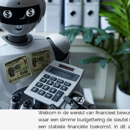
Welkom in de wereld van financieel bewust
waar een slimme budgettering de sleutel i
een stabiele financiële toekomst. In dit a