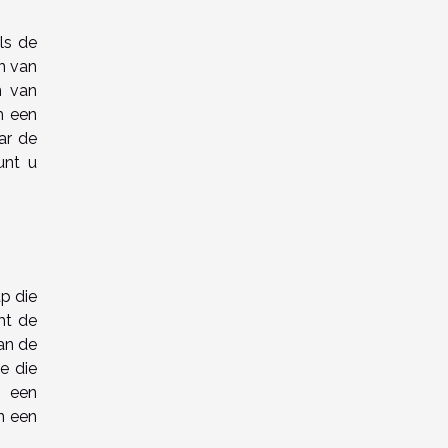
ls de
en van
n van
m een
ar de
unt u
p die
mt de
an de
ie die
n een
n een