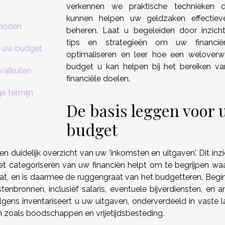
verkennen we praktische technieken 
kunnen helpen uw geldzaken effectiev
thoden
beheren. Laat u begeleiden door inzichte
tips en strategieën om uw financië
n uw budget
optimaliseren en leer hoe een welover
budget u kan helpen bij het bereiken v
valkuilen
financiële doelen.
e termijn
De basis leggen voor 
budget
 duidelijk overzicht van uw 'inkomsten en uitgaven'. Dit inzi
Het categoriseren van uw financiën helpt om te begrijpen wa
t, en is daarmee de ruggengraat van het budgetteren. Begi
tenbronnen, inclusief salaris, eventuele bijverdiensten, en a
gens inventariseert u uw uitgaven, onderverdeeld in vaste l
n zoals boodschappen en vrijetijdsbesteding.