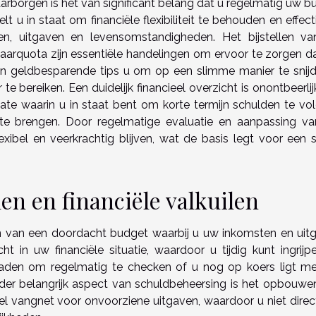
rborgen is het van significant belang dat u regelmatig uw b
t u in staat om financiële flexibiliteit te behouden en effect
n, uitgaven en levensomstandigheden. Het bijstellen v
paarquota zijn essentiële handelingen om ervoor te zorgen d
pen geldbesparende tips u om op een slimme manier te snijd
 bereiken. Een duidelijk financieel overzicht is onontbeerlij
 mate waarin u in staat bent om korte termijn schulden te vo
ar te brengen. Door regelmatige evaluatie en aanpassing v
xibel en veerkrachtig blijven, wat de basis legt voor een s
n en financiële valkuilen
n van een doordacht budget waarbij u uw inkomsten en uit
ht in uw financiële situatie, waardoor u tijdig kunt ingrijp
raden om regelmatig te checken of u nog op koers ligt m
nder belangrijk aspect van schuldbeheersing is het opbouwe
eel vangnet voor onvoorziene uitgaven, waardoor u niet direc