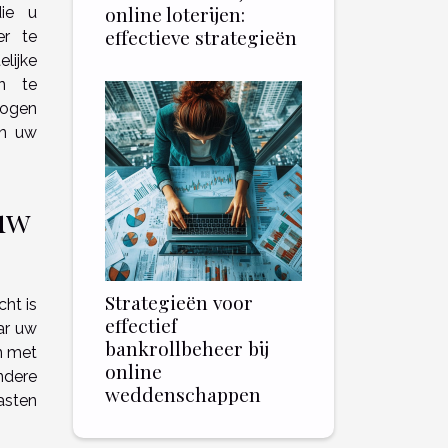
online loterijen:
die u
effectieve strategieën
er te
lijke
n te
wogen
an uw
uw
Strategieën voor
cht is
effectief
ar uw
bankrollbeheer bij
n met
online
ndere
weddenschappen
asten