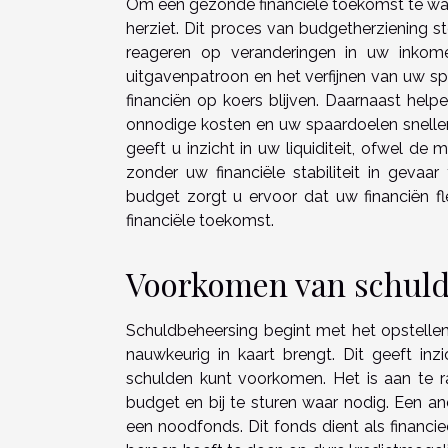
Om een gezonde financiële toekomst te waa
herziet. Dit proces van budgetherziening stel
reageren op veranderingen in uw inkome
uitgavenpatroon en het verfijnen van uw s
financiën op koers blijven. Daarnaast hel
onnodige kosten en uw spaardoelen sneller te
geeft u inzicht in uw liquiditeit, ofwel de
zonder uw financiële stabiliteit in geva
budget zorgt u ervoor dat uw financiën fle
financiële toekomst.
Voorkomen van schulde
Schuldbeheersing begint met het opstelle
nauwkeurig in kaart brengt. Dit geeft inzic
schulden kunt voorkomen. Het is aan te 
budget en bij te sturen waar nodig. Een a
een noodfonds. Dit fonds dient als financi